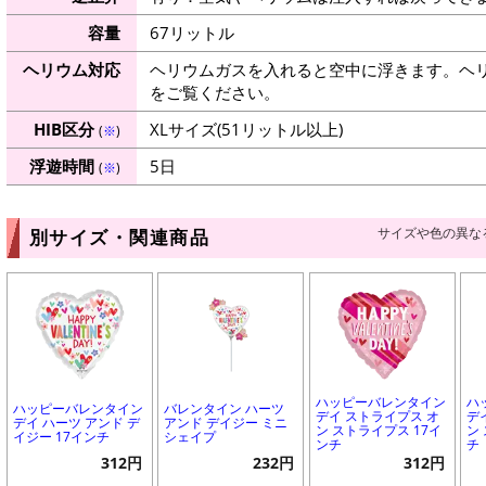
容量
67リットル
ヘリウム対応
ヘリウムガスを入れると空中に浮きます。ヘ
をご覧ください。
HIB区分
XLサイズ(51リットル以上)
(
※
)
浮遊時間
5日
(
※
)
サイズや色の異な
別サイズ・関連商品
ハッピーバレンタイン
ハ
ハッピーバレンタイン
バレンタイン ハーツ
デイ ストライプス オ
デ
デイ ハーツ アンド デ
アンド デイジー ミニ
ン ストライプス 17イ
ン
イジー 17インチ
シェイプ
ンチ
チ
312円
232円
312円