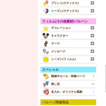
プリント(ラテックス)
シーズン(ラテックス)
フィルム(その他素材)バルーン
デコレーション
キャラクター
テーマ
メッセージ
シーズン(フィルム)
スペシャル
開催中セール・特集ページ
5
推し活
19
名入れ・オリジナル風船
1
バルーン関連商品