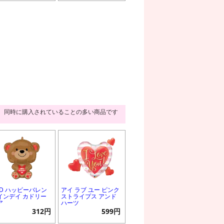
同時に購入されていることの多い商品です
VD ハッピーバレン
アイ ラブ ユー ピンク
インデイ カドリー
ストライプス アンド
ア
ハーツ
312円
599円