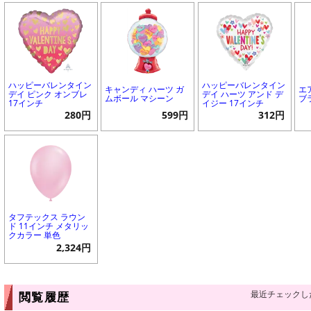
ハッピーバレンタイン
ハッピーバレンタイン
キャンディ ハーツ ガ
エ
デイ ピンク オンブレ
デイ ハーツ アンド デ
ムボール マシーン
ブ
17インチ
イジー 17インチ
280円
599円
312円
タフテックス ラウン
ド 11インチ メタリッ
クカラー 単色
2,324円
最近チェックし
閲覧履歴