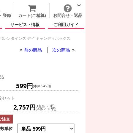
・登録
カート(ご精算)
お問合せ・返品
サービス・情報
ご利用ガイド
バレンタインズ デイ キャンディボックス
前の商品
次の商品
ス
品
599円
(本体 545円)
枚セット
2,757円
(1点当 551円)
(本体 2,507円)
ご注文
数単位