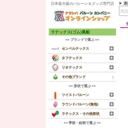
通
日本最大級のバルーン＆グッズ専門店
ラテックス(ゴム)風船
== ブランドで選ぶ ==
センペルテックス
タフテックス
リオテックス
その他ブランド
2
== 形状で選ぶ ==
ツイストバルーン
ラウンドバルーン(無地)
ラテックス・その他形状
== 季節・絵柄で選ぶ ==