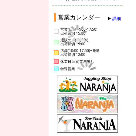
営業カレンダー
詳細
営業(店舗14:00-17:50)
出荷締切 15:00
通販のみ(店舗休)
出荷締切 15:00
店舗(10:00-17:50)+発送
出荷締切 12:00
休業日 出荷業務無し
特殊営業