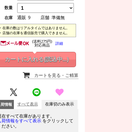
数量
通販
9
店舗
準備無
在庫
在庫の数はリアルタイムではありません。
店舗の在庫を通信販売で購入できません。
(送料275円)
詳細
対応商品
カートに入れる
(読込中...)
カートを見る
・ご精算
入荷情報
すべて表示
在庫切のみ表示
現在すべて在庫があります。
をクリックして
入荷情報をすべて表示
ください。