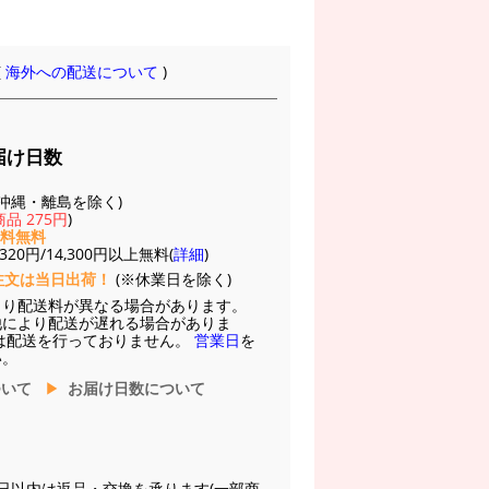
(
海外への配送について
)
届け日数
(※沖縄・離島を除く)
品 275円
)
送料無料
20円/14,300円以上無料(
詳細
)
注文は当日出荷！
(※休業日を除く)
より配送料が異なる場合があります。
他により配送が遅れる場合がありま
は配送を行っておりません。
営業日
を
い。
ついて
お届け日数について
日以内は返品・交換を承ります(一部商