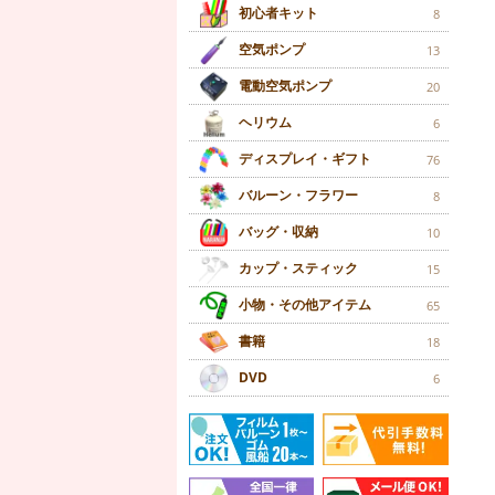
初心者キット
8
空気ポンプ
13
電動空気ポンプ
20
ヘリウム
6
ディスプレイ・ギフト
76
バルーン・フラワー
8
バッグ・収納
10
カップ・スティック
15
小物・その他アイテム
65
書籍
18
DVD
6