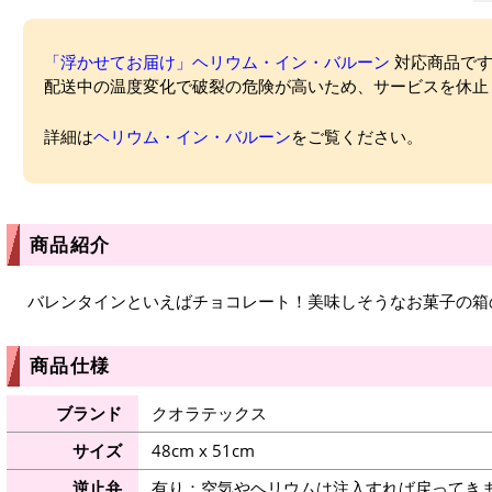
「浮かせてお届け」ヘリウム・イン・バルーン
対応商品ですが
配送中の温度変化で破裂の危険が高いため、サービスを休止
詳細は
ヘリウム・イン・バルーン
をご覧ください。
商品紹介
バレンタインといえばチョコレート！美味しそうなお菓子の箱
商品仕様
ブランド
クオラテックス
サイズ
48cm x 51cm
逆止弁
有り：空気やヘリウムは注入すれば戻ってき