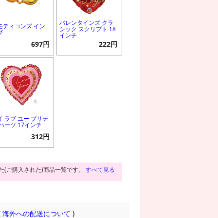
バレンタインズ クラ
モティコンズ イン
シック スクリプト 18
ブ
インチ
697円
222円
イ ラブ ユー プリテ
 ハーツ 17インチ
312円
た(ご購入された)商品一覧です。
すべて見る
(
海外への配送について
)