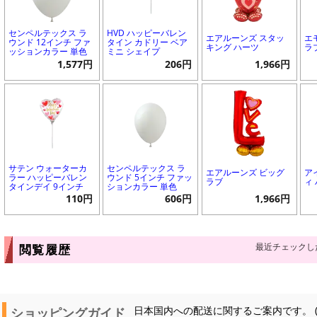
センペルテックス ラ
HVD ハッピーバレン
エアルーンズ スタッ
エ
ウンド 12インチ ファ
タイン カドリー ベア
キング ハーツ
ラ
ッションカラー 単色
ミニ シェイプ
1,577円
206円
1,966円
サテン ウォーターカ
センペルテックス ラ
エアルーンズ ビッグ
ア
ラー ハッピーバレン
ウンド 5インチ ファッ
ラブ
ィ
タインデイ 9インチ
ションカラー 単色
110円
606円
1,966円
最近チェックし
閲覧履歴
ショッピングガイド
日本国内への配送に関するご案内です。 