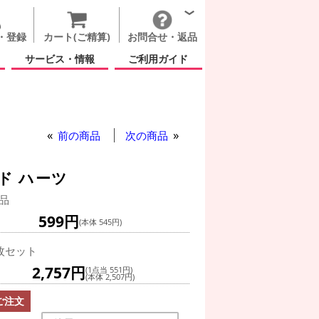
・登録
カート(ご精算)
お問合せ・返品
サービス・情報
ご利用ガイド
ピンク ストライプス アンド ハーツ
前の商品
次の商品
ド ハーツ
品
599円
(本体 545円)
枚セット
2,757円
(1点当 551円)
(本体 2,507円)
ご注文