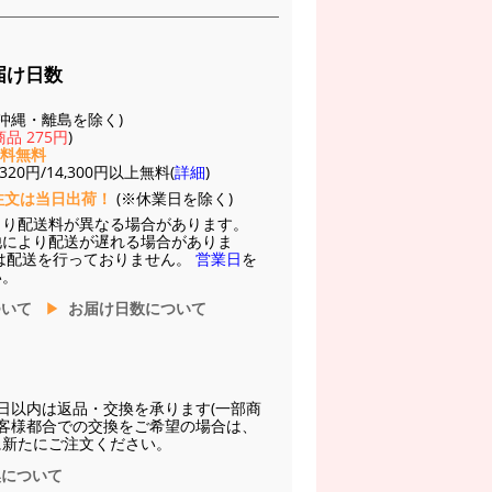
届け日数
(※沖縄・離島を除く)
品 275円
)
送料無料
20円/14,300円以上無料(
詳細
)
注文は当日出荷！
(※休業日を除く)
より配送料が異なる場合があります。
他により配送が遅れる場合がありま
は配送を行っておりません。
営業日
を
い。
ついて
お届け日数について
日以内は返品・交換を承ります(一部商
お客様都合での交換をご希望の場合は、
に新たにご注文ください。
換について