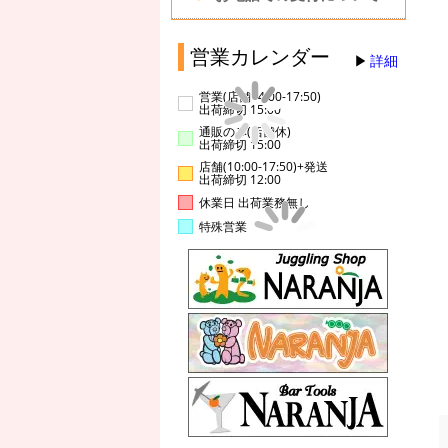
営業カレンダー
詳細
営業(店舗14:00-17:50)
出荷締切 15:00
通販のみ(店舗休)
出荷締切 15:00
店舗(10:00-17:50)+発送
出荷締切 12:00
休業日 出荷業務無し
特殊営業