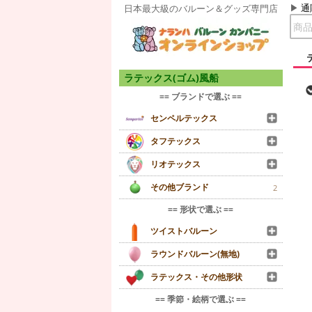
通
日本最大級のバルーン＆グッズ専門店
ラテックス(ゴム)風船
== ブランドで選ぶ ==
センペルテックス
タフテックス
リオテックス
その他ブランド
2
== 形状で選ぶ ==
ツイストバルーン
ラウンドバルーン(無地)
ラテックス・その他形状
== 季節・絵柄で選ぶ ==