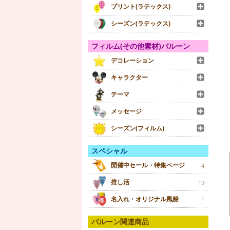
プリント(ラテックス)
シーズン(ラテックス)
フィルム(その他素材)バルーン
デコレーション
キャラクター
テーマ
メッセージ
シーズン(フィルム)
スペシャル
開催中セール・特集ページ
4
推し活
19
名入れ・オリジナル風船
1
バルーン関連商品