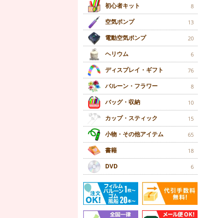
初心者キット
8
空気ポンプ
13
電動空気ポンプ
20
ヘリウム
6
ディスプレイ・ギフト
76
バルーン・フラワー
8
バッグ・収納
10
カップ・スティック
15
小物・その他アイテム
65
書籍
18
DVD
6