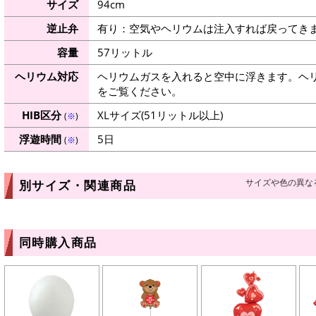
サイズ
94cm
逆止弁
有り：空気やヘリウムは注入すれば戻ってき
容量
57リットル
ヘリウム対応
ヘリウムガスを入れると空中に浮きます。ヘ
をご覧ください。
HIB区分
XLサイズ(51リットル以上)
(
※
)
浮遊時間
5日
(
※
)
サイズや色の異な
別サイズ・関連商品
同時購入商品