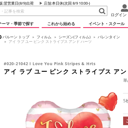
販:翌営業日(8/9)出荷
店舗
:本日休(次回 8/9 10:00-)
ログイン
テーマ・季節で探す
これから始める
イベント・スクール
バルーン
トップ
フィルム
シーズン(フィルム)
バレンタイン
アイ ラブ ユー ピンク ストライプス アンド ハーツ
バルーン
トップ
フィルム
メッセージ
ラブ
アイ ラブ ユー 
#020-21042 I Love You Pink Stripes & Hrts
アイ ラブ ユー ピンク ストライプス アン
単
5