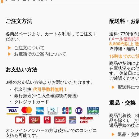
ご注文方法
配送料・お
各商品ページより、カートを利用してご注文く
送料: 770円
ださい。
(
メール便対応商
8,800円以上 
ご注文について
※沖縄・離島1,3
お電話でのご案内について
15時までのご
商品や契約に
在庫状況その
お支払い方法
す。 休業日に
ご確認くださ
3種のお支払い方法よりお選びいただけます。
配送料に
代金引換
代引手数料無料！
銀行振込(※ご入金確認後の発送)
クレジットカード
返品・交換
商品到着後、8
品を除く)。 
返品手続の後
オンラインメンバーの方は後払いでのコンビニ
返品・交
支払も可能です。