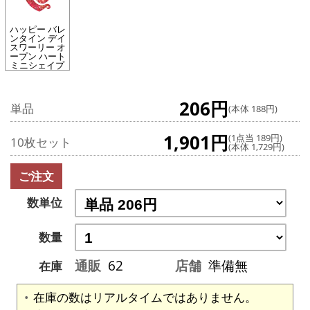
ハッピー バレ
ンタイン デイ
スワーリー オ
ープン ハート
ミニシェイプ
206円
単品
(本体 188円)
1,901円
(1点当 189円)
10枚セット
(本体 1,729円)
ご注文
数単位
数量
通販
62
店舗
準備無
在庫
在庫の数はリアルタイムではありません。