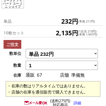
ューズド アイ
ハート ユー ミ
ニ シェイプ
232円
単品
(本体 211円)
2,135円
(1点当 213円)
10枚セット
(本体 1,941円)
ご注文
数単位
数量
通販
67
店舗
準備無
在庫
在庫の数はリアルタイムではありません。
店舗の在庫を通信販売で購入できません。
(送料275円)
詳細
対応商品