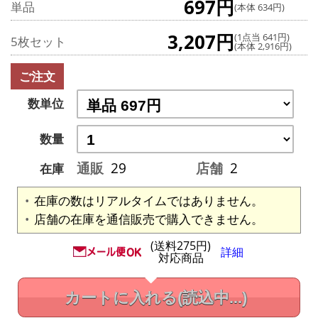
697円
単品
(本体 634円)
3,207円
(1点当 641円)
5枚セット
(本体 2,916円)
ご注文
数単位
数量
通販
29
店舗
2
在庫
在庫の数はリアルタイムではありません。
店舗の在庫を通信販売で購入できません。
(送料275円)
詳細
対応商品
カートに入れる
(読込中...)