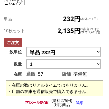
マイ ハート ミ
ニ シェイプ
232円
単品
(本体 211円)
2,135円
(1点当 213円)
10枚セット
(本体 1,941円)
ご注文
数単位
数量
通販
57
店舗
準備無
在庫
在庫の数はリアルタイムではありません。
店舗の在庫を通信販売で購入できません。
(送料275円)
詳細
対応商品