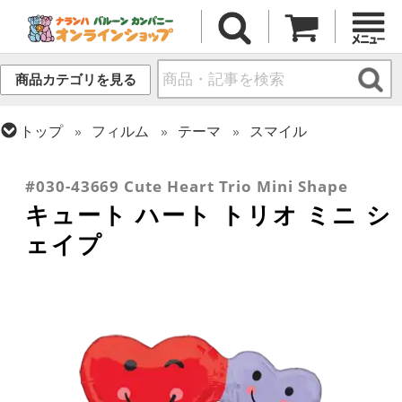
商品カテゴリを見る
トップ
フィルム
テーマ
スマイル
トップ
フィルム
シーズン(フィルム)
トップ
フィルム
メッセージ
ラブ
バレンタイン
#030-43669 Cute Heart Trio Mini Shape
キュート ハート トリオ ミニ シ
ェイプ