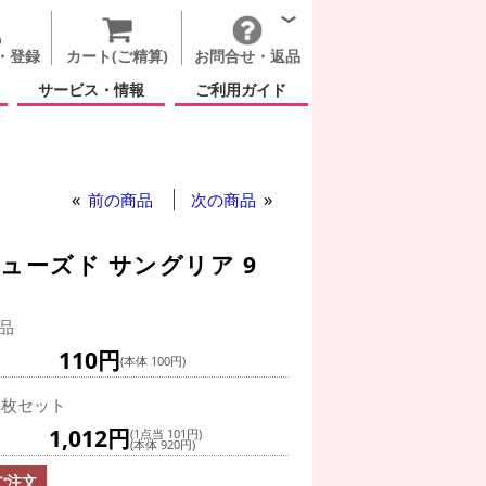
・登録
カート(ご精算)
お問合せ・返品
サービス・情報
ご利用ガイド
前の商品
次の商品
ューズド サングリア 9
品
110円
(本体 100円)
0枚セット
1,012円
(1点当 101円)
(本体 920円)
ご注文