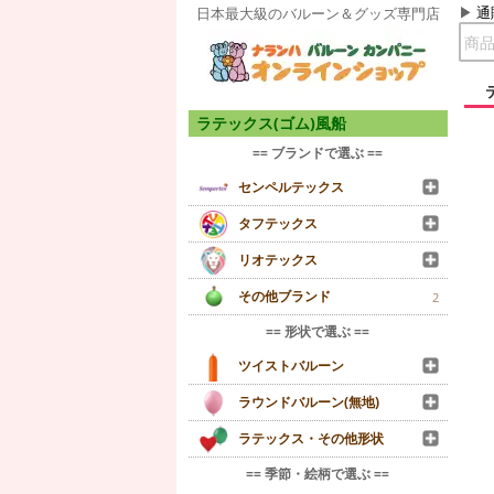
通
日本最大級のバルーン＆グッズ専門店
ラテックス(ゴム)風船
== ブランドで選ぶ ==
センペルテックス
タフテックス
リオテックス
その他ブランド
2
== 形状で選ぶ ==
ツイストバルーン
ラウンドバルーン(無地)
ラテックス・その他形状
== 季節・絵柄で選ぶ ==