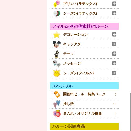
プリント(ラテックス)
シーズン(ラテックス)
フィルム(その他素材)バルーン
デコレーション
キャラクター
テーマ
メッセージ
シーズン(フィルム)
スペシャル
開催中セール・特集ページ
5
推し活
19
名入れ・オリジナル風船
1
バルーン関連商品