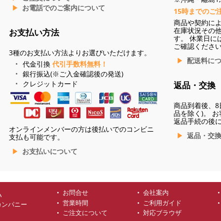
お電話でのご案内について
15時までのご
商品や契約に
在庫状況その
お支払い方法
す。 休業日に
ご確認くださ
3種のお支払い方法よりお選びいただけます。
配送料に
代金引換
代引手数料無料！
銀行振込(※ご入金確認後の発送)
クレジットカード
返品・交換
商品到着後、8
品を除く)。 
返品手続の後
オンラインメンバーの方は後払いでのコンビニ
返品・交
支払も可能です。
お支払いについて
お問合せ
会社案内
ハ
営業時間
ご利用ガイド
カンパニー
ご注文について
対応ブラウザ