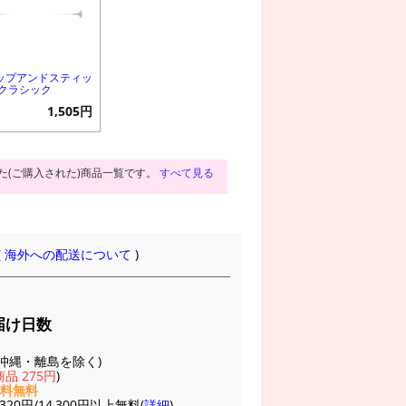
ップアンドスティッ
 クラシック
1,505円
た(ご購入された)商品一覧です。
すべて見る
(
海外への配送について
)
届け日数
(※沖縄・離島を除く)
品 275円
)
送料無料
20円/14,300円以上無料(
詳細
)