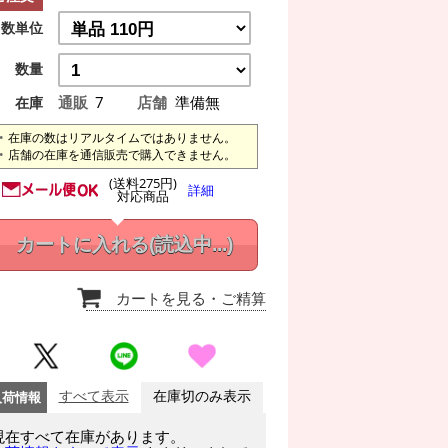
数単位
数量
通販
7
店舗
準備無
在庫
在庫の数はリアルタイムではありません。
店舗の在庫を通信販売で購入できません。
(送料275円)
詳細
対応商品
カートに入れる
(読込中...)
カートを見る
・ご精算
入荷情報
すべて表示
在庫切のみ表示
現在すべて在庫があります。