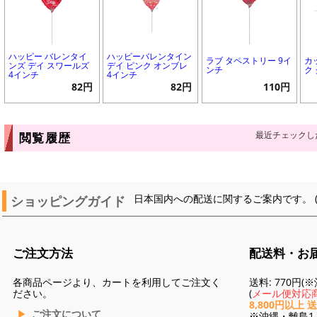
ハッピー バレンタイ
ハッピーバレンタイン
ラブ タペストリー 9イ
カ
ンズ デイ スワールズ
デイ ピンク オンブレ
ンチ
ク
4インチ
4インチ
82円
82円
110円
最近チェックし
閲覧履歴
ショッピングガイド
日本国内への配送に関するご案内です。 
ご注文方法
配送料・お
各商品ページより、カートを利用してご注文く
送料: 770円
ださい。
(
メール便対応商
8,800円以上 
ご注文について
※沖縄・離島1,3