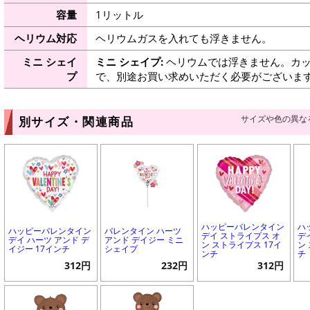
容量
1リットル
ヘリウム対応
ヘリウムガスを入れても浮きません。
ミニ シェイ
ミニ シェイプ:
ヘリウムでは浮きません。カッ
プ
で、別途お買い求めいただく必要がございま
サイズや色の異な
別サイズ・関連商品
ハッピーバレンタイン
ハ
ハッピーバレンタイン
バレンタイン ハーツ
デイ ストライプス オ
デ
デイ ハーツ アンド デ
アンド デイジー ミニ
ン ストライプス 17イ
ン
イジー 17インチ
シェイプ
ンチ
チ
312円
232円
312円