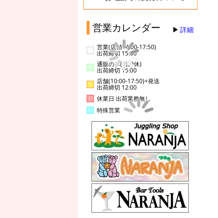
営業カレンダー
詳細
営業(店舗14:00-17:50)
出荷締切 15:00
通販のみ(店舗休)
出荷締切 15:00
店舗(10:00-17:50)+発送
出荷締切 12:00
休業日 出荷業務無し
特殊営業