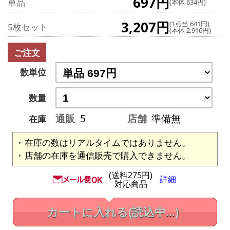
697円
単品
(本体 634円)
3,207円
(1点当 641円)
5枚セット
(本体 2,916円)
ご注文
数単位
数量
通販
5
店舗
準備無
在庫
在庫の数はリアルタイムではありません。
店舗の在庫を通信販売で購入できません。
(送料275円)
詳細
対応商品
カートに入れる
(読込中...)