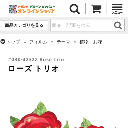
商品カテゴリを見る
トップ
フィルム
テーマ
植物・お花
トップ
フィルム
シーズン(フィルム)
トップ
フィルム
メッセージ
ラブ
バレンタイン
#030-42322 Rose Trio
ローズ トリオ