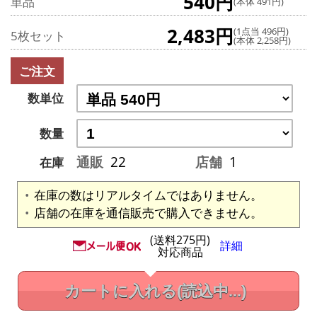
540円
単品
(本体 491円)
2,483円
(1点当 496円)
5枚セット
(本体 2,258円)
ご注文
数単位
数量
通販
22
店舗
1
在庫
在庫の数はリアルタイムではありません。
店舗の在庫を通信販売で購入できません。
(送料275円)
詳細
対応商品
カートに入れる
(読込中...)