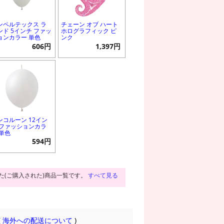
ンペルテックス ラ
チェーン オブ ハート
ンド 5インチ ファッ
ホログラフィック ピ
ョンカラー 単色
ンク
606円
1,397円
ンコルーン 12イン
 ファッションカラ
 単色
594円
た(ご購入された)商品一覧です。
すべて見る
(
海外への配送について
)