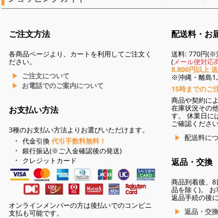
ご注文方法
配送料・お
各商品ページより、カートを利用してご注文く
送料: 770円
ださい。
(
メール便対応商
8,800円以上 
ご注文について
※沖縄・離島1,3
お電話でのご案内について
15時までのご
商品や契約に
在庫状況その
お支払い方法
す。 休業日に
ご確認くださ
3種のお支払い方法よりお選びいただけます。
配送料に
代金引換
代引手数料無料！
銀行振込(※ご入金確認後の発送)
クレジットカード
返品・交換
商品到着後、8
品を除く)。 
返品手続の後
オンラインメンバーの方は後払いでのコンビニ
返品・交
支払も可能です。