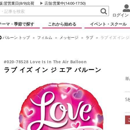
販:翌営業日(8/9)出荷
店舗
:営業中(14:00-17:50)
ログイン
テーマ・季節で探す
これから始める
イベント・スクール
バルーン
トップ
フィルム
メッセージ
ラブ
ラブ イズ イン ジ
バルーン
トップ
フィルム
テーマ
ウエディング
ラブ イズ イ
バルーン
トップ
フィルム
シーズン(フィルム)
バレンタイン
#020-78528 Love Is In The Air Balloon
ラブ イズ イン ジ エア バルーン
単
5