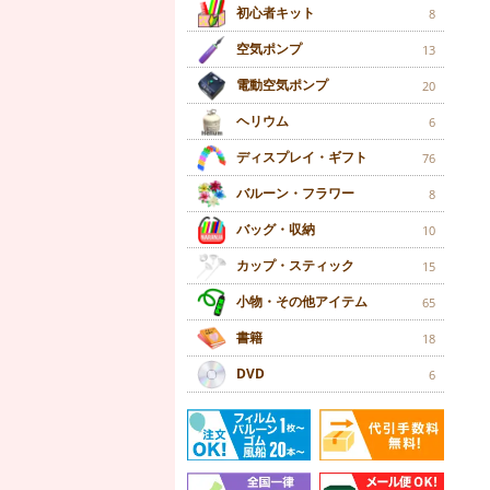
初心者キット
8
空気ポンプ
13
電動空気ポンプ
20
ヘリウム
6
ディスプレイ・ギフト
76
バルーン・フラワー
8
バッグ・収納
10
カップ・スティック
15
小物・その他アイテム
65
書籍
18
DVD
6