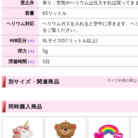
逆止弁
有り：空気やヘリウムは注入すれば戻ってき
容量
65リットル
ヘリウム対応
ヘリウムガスを入れると空中に浮きます。ヘ
をご覧ください。
HIB区分
XLサイズ(51リットル以上)
(
※
)
浮力
5g
(
※
)
浮遊時間
5日
(
※
)
サイズや色の異な
別サイズ・関連商品
同時購入商品