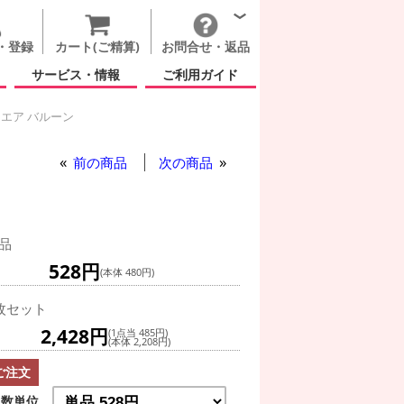
・登録
カート(ご精算)
お問合せ・返品
サービス・情報
ご利用ガイド
 エア バルーン
ン ジ エア バルーン
ラブ イズ イン ジ エア バルーン
前の商品
次の商品
品
528円
(本体 480円)
枚セット
2,428円
(1点当 485円)
(本体 2,208円)
ご注文
数単位