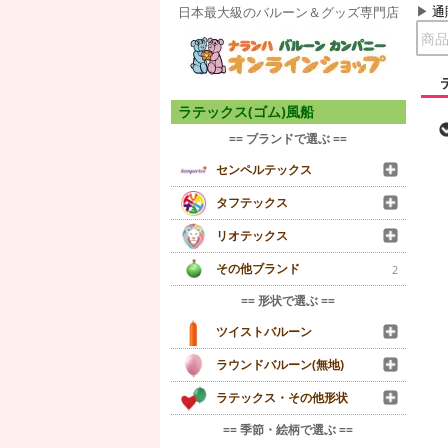
通
日本最大級のバルーン＆グッズ専門店
ラテックス(ゴム)風船
== ブランドで選ぶ ==
センペルテックス
タフテックス
リオテックス
その他ブランド
2
== 形状で選ぶ ==
ツイストバルーン
ラウンドバルーン(無地)
ラテックス・その他形状
== 季節・絵柄で選ぶ ==