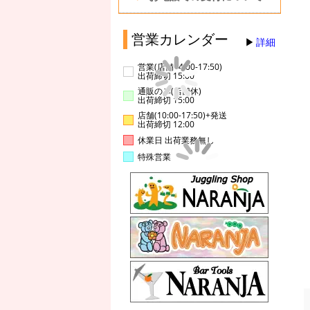
営業カレンダー
詳細
営業(店舗14:00-17:50)
出荷締切 15:00
通販のみ(店舗休)
出荷締切 15:00
店舗(10:00-17:50)+発送
出荷締切 12:00
休業日 出荷業務無し
特殊営業