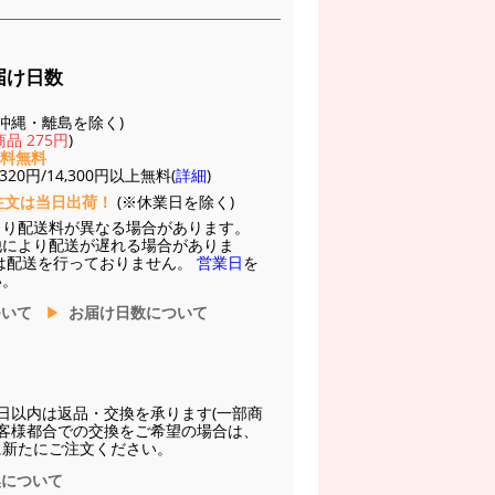
届け日数
(※沖縄・離島を除く)
品 275円
)
送料無料
20円/14,300円以上無料(
詳細
)
注文は当日出荷！
(※休業日を除く)
より配送料が異なる場合があります。
他により配送が遅れる場合がありま
は配送を行っておりません。
営業日
を
い。
ついて
お届け日数について
日以内は返品・交換を承ります(一部商
お客様都合での交換をご希望の場合は、
に新たにご注文ください。
換について