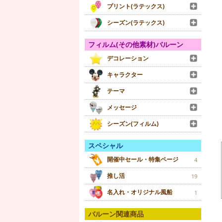
プリント(ラテックス)
シーズン(ラテックス)
フィルム(その他素材)バルーン
デコレーション
キャラクター
テーマ
メッセージ
シーズン(フィルム)
スペシャル
開催中セール・特集ページ
4
推し活
19
名入れ・オリジナル風船
1
バルーン関連商品