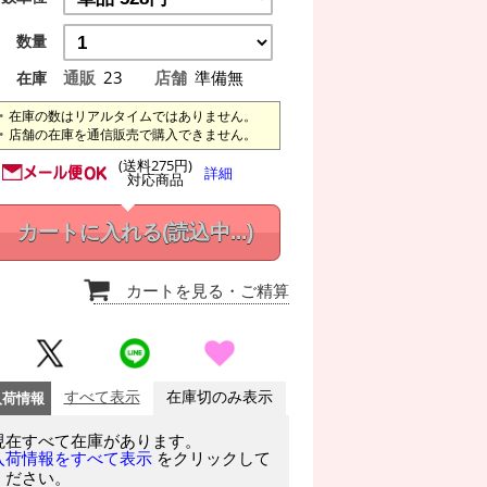
数量
通販
23
店舗
準備無
在庫
在庫の数はリアルタイムではありません。
店舗の在庫を通信販売で購入できません。
(送料275円)
詳細
対応商品
カートに入れる
(読込中...)
カートを見る
・ご精算
入荷情報
すべて表示
在庫切のみ表示
現在すべて在庫があります。
をクリックして
入荷情報をすべて表示
ください。