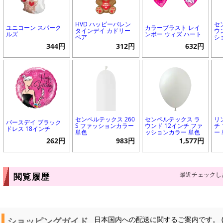
HVD ハッピーバレン
セ
ユニコーン スパーク
カラーブラスト レイ
タインデイ カドリー
ウ
ルズ
ンボー ウィズ ハート
ベア
シ
344円
312円
632円
センペルテックス 260
センペルテックス ラ
リ
バースデイ ブラック
S ファッションカラー
ウンド 12インチ ファ
チ
ドレス 18インチ
単色
ッションカラー 単色
ー
262円
983円
1,577円
最近チェックし
閲覧履歴
ショッピングガイド
日本国内への配送に関するご案内です。 