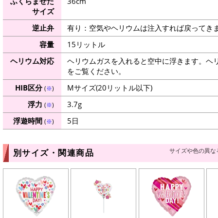
ふくらませた
36cm
サイズ
逆止弁
有り：空気やヘリウムは注入すれば戻ってき
容量
15リットル
ヘリウム対応
ヘリウムガスを入れると空中に浮きます。ヘ
をご覧ください。
HIB区分
Mサイズ(20リットル以下)
(
※
)
浮力
3.7g
(
※
)
浮遊時間
5日
(
※
)
サイズや色の異な
別サイズ・関連商品