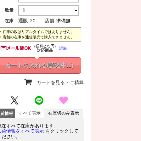
数量
通販
20
店舗
準備無
在庫
在庫の数はリアルタイムではありません。
店舗の在庫を通信販売で購入できません。
(送料275円)
詳細
対応商品
カートに入れる
(読込中...)
カートを見る
・ご精算
入荷情報
すべて表示
在庫切のみ表示
現在すべて在庫があります。
をクリックして
入荷情報をすべて表示
ください。