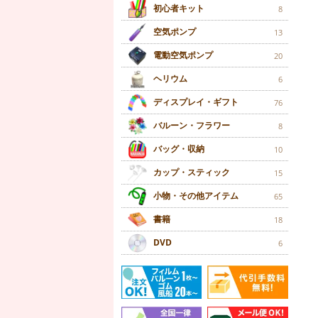
初心者キット
8
空気ポンプ
13
電動空気ポンプ
20
ヘリウム
6
ディスプレイ・ギフト
76
バルーン・フラワー
8
バッグ・収納
10
カップ・スティック
15
小物・その他アイテム
65
書籍
18
DVD
6