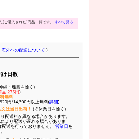
た(ご購入された)商品一覧です。
すべて見る
(
海外への配送について
)
届け日数
(※沖縄・離島を除く)
品 275円
)
送料無料
20円/14,300円以上無料(
詳細
)
注文は当日出荷！
(※休業日を除く)
より配送料が異なる場合があります。
他により配送が遅れる場合がありま
は配送を行っておりません。
営業日
を
い。