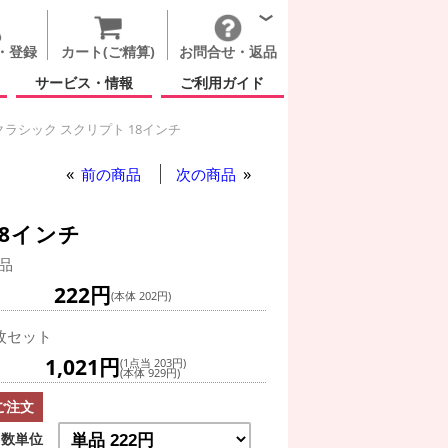
・登録
カート(ご精算)
お問合せ・返品
サービス・情報
ご利用ガイド
ラシック スクリプト 18インチ
前の商品
次の商品
8インチ
品
222円
(本体 202円)
枚セット
1,021円
(1点当 203円)
(本体 929円)
ご注文
数単位