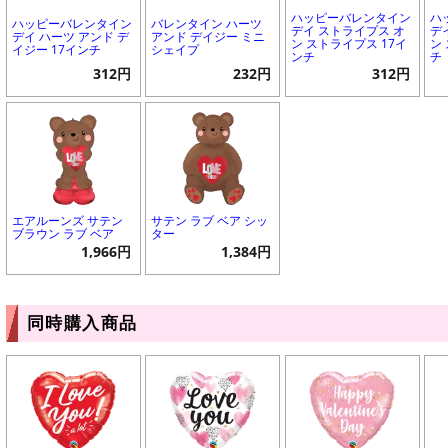
ハッピーバレンタイン
ハ
ハッピーバレンタイン
バレンタイン ハーツ
デイ ストライプス オ
デ
デイ ハーツ アンド デ
アンド デイジー ミニ
ン ストライプス 17イ
ン
イジー 17インチ
シェイプ
ンチ
チ
312円
232円
312円
エアルーンズ サテン
サテン ラブ ベア シッ
ブラウン ラブ ベア
ター
1,966円
1,384円
同時購入商品