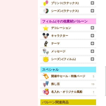
プリント(ラテックス)
シーズン(ラテックス)
フィルム(その他素材)バルーン
デコレーション
キャラクター
テーマ
メッセージ
シーズン(フィルム)
スペシャル
開催中セール・特集ページ
5
推し活
19
名入れ・オリジナル風船
1
バルーン関連商品