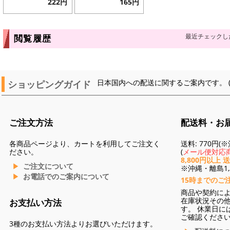
222円
165円
最近チェックし
閲覧履歴
ショッピングガイド
日本国内への配送に関するご案内です。 
ご注文方法
配送料・お
各商品ページより、カートを利用してご注文く
送料: 770円
ださい。
(
メール便対応商
8,800円以上 
ご注文について
※沖縄・離島1,3
お電話でのご案内について
15時までのご
商品や契約に
在庫状況その
お支払い方法
す。 休業日に
ご確認くださ
3種のお支払い方法よりお選びいただけます。