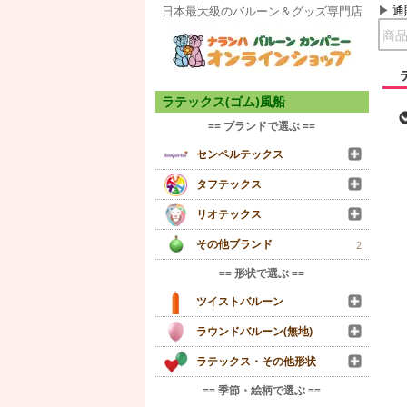
通
日本最大級のバルーン＆グッズ専門店
ラテックス(ゴム)風船
== ブランドで選ぶ ==
センペルテックス
タフテックス
リオテックス
その他ブランド
2
== 形状で選ぶ ==
ツイストバルーン
ラウンドバルーン(無地)
ラテックス・その他形状
== 季節・絵柄で選ぶ ==