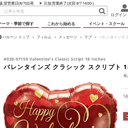
販:翌営業日(8/7)出荷
店舗
:営業終了(次回 8/7 14:00-)
ログイン
テーマ・季節で探す
これから始める
イベント・スクール
バルーン
トップ
フィルム
メッセージ
ラブ
バレンタインズ ク
バルーン
トップ
フィルム
シーズン(フィルム)
バレンタイン
バレンタインズ クラシック スクリプト 18インチ
#020-97159 Valentine's Classic Script 18 Inches
バレンタインズ クラシック スクリプト 1
単
5