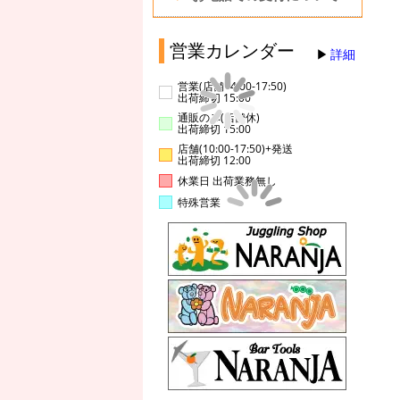
営業カレンダー
詳細
営業(店舗14:00-17:50)
出荷締切 15:00
通販のみ(店舗休)
出荷締切 15:00
店舗(10:00-17:50)+発送
出荷締切 12:00
休業日 出荷業務無し
特殊営業