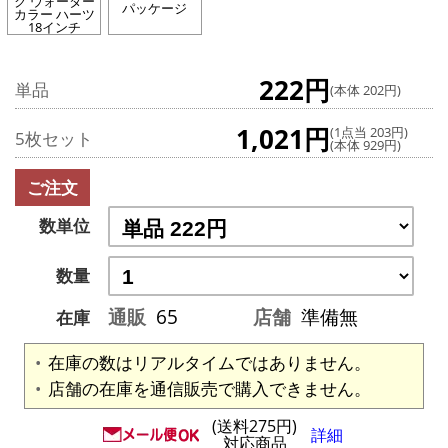
ク ウォーター
パッケージ
カラー ハーツ
18インチ
222円
単品
(本体 202円)
1,021円
(1点当 203円)
5枚セット
(本体 929円)
ご注文
数単位
数量
通販
65
店舗
準備無
在庫
在庫の数はリアルタイムではありません。
店舗の在庫を通信販売で購入できません。
(送料275円)
詳細
対応商品