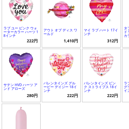
ラブ ユー ピンク ウォ
タ
アウト オブ ディス ワ
マイ ラブ ハート 17イ
ーターカラー ハーツ 1
ド
ールド
ンチ
8インチ
カ
222円
1,410円
312円
バレンタインズ グル
バレンタインズ ピン
ラ
サテン HVD ハーツ ア
ービー デイジー 18イ
ク ストライプス 18イ
グ
ンド アローズ
ンチ
ンチ
イ
280円
222円
222円