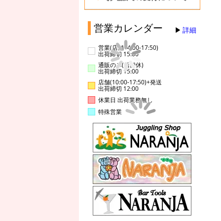
営業カレンダー
詳細
営業(店舗14:00-17:50)
出荷締切 15:00
通販のみ(店舗休)
出荷締切 15:00
店舗(10:00-17:50)+発送
出荷締切 12:00
休業日 出荷業務無し
特殊営業