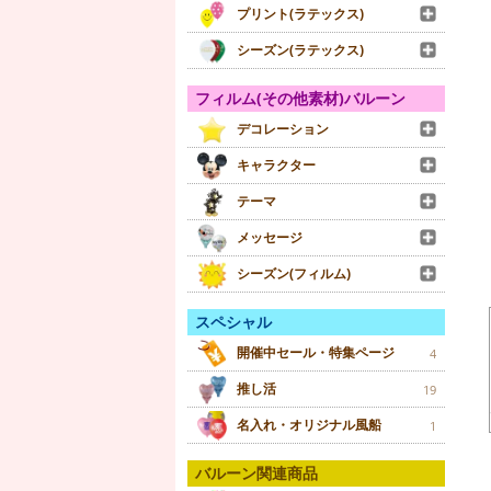
プリント(ラテックス)
シーズン(ラテックス)
フィルム(その他素材)バルーン
デコレーション
キャラクター
テーマ
メッセージ
シーズン(フィルム)
スペシャル
開催中セール・特集ページ
4
推し活
19
名入れ・オリジナル風船
1
バルーン関連商品