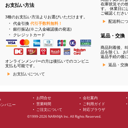
在庫状況その
お支払い方法
す。 休業日に
ご確認くださ
3種のお支払い方法よりお選びいただけます。
配送料に
代金引換
代引手数料無料！
銀行振込(※ご入金確認後の発送)
クレジットカード
返品・交換
商品到着後、8
品を除く)。 
返品手続の後
オンラインメンバーの方は後払いでのコンビニ
返品・交
支払も可能です。
お支払いについて
お問合せ
会社案内
ハ
営業時間
ご利用ガイド
カンパニー
ご注文について
対応ブラウザ
©1999-2026 NARANJA Inc. All Rights Reserved.