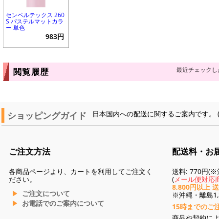
センペルテックス 260
S パステルマットカラ
ー 単色
983円
最近チェックし
閲覧履歴
ショッピングガイド
日本国内への配送に関するご案内です。 
ご注文方法
配送料・お
各商品ページより、カートを利用してご注文く
送料: 770円
ださい。
(
メール便対応商
8,800円以上 
ご注文について
※沖縄・離島1,3
お電話でのご案内について
15時までのご
商品や契約に