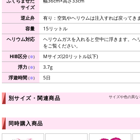
ふくらませた
幅36cm×高さ33cm
サイズ
逆止弁
有り：空気やヘリウムは注入すれば戻ってき
容量
15リットル
ヘリウム対応
ヘリウムガスを入れると空中に浮きます。ヘ
をご覧ください。
HIB区分
Mサイズ(20リットル以下)
(
※
)
浮力
3.7g
(
※
)
浮遊時間
5日
(
※
)
サイズや色の異な
別サイズ・関連商品
同時購入商品