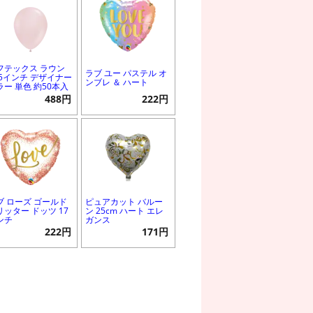
フテックス ラウン
ラブ ユー パステル オ
 5インチ デザイナー
ンブレ ＆ ハート
ラー 単色 約50本入
488円
222円
ブ ローズ ゴールド
ピュアカット バルー
リッター ドッツ 17
ン 25cm ハート エレ
ンチ
ガンス
222円
171円