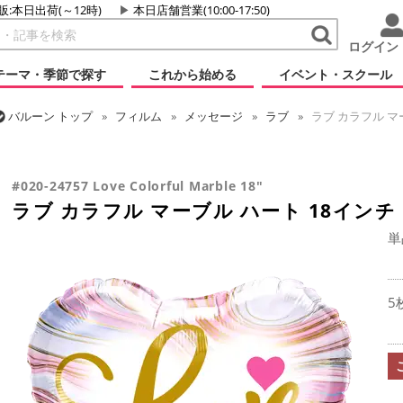
販:本日出荷(～12時)
本日店舗営業(10:00-17:50)
ログイン
テーマ・季節で探す
これから始める
イベント・スクール
バルーン
トップ
フィルム
メッセージ
ラブ
ラブ カラフル マ
バルーン
トップ
フィルム
シーズン(フィルム)
バレンタイン
#020-24757 Love Colorful Marble 18"
ラブ カラフル マーブル ハート 18インチ
単
5