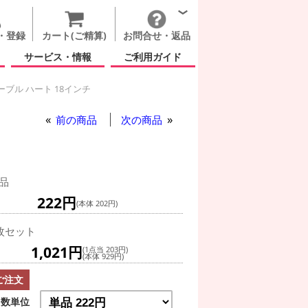
・登録
カート(ご精算)
お問合せ・返品
サービス・情報
ご利用ガイド
ーブル ハート 18インチ
ラブ カラフル マーブル ハート 18インチ
前の商品
次の商品
品
222円
(本体 202円)
枚セット
1,021円
(1点当 203円)
(本体 929円)
ご注文
数単位