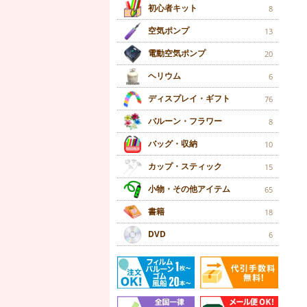
初心者キット
8
空気ポンプ
13
電動空気ポンプ
20
ヘリウム
6
ディスプレイ・ギフト
76
バルーン・フラワー
8
バッグ・収納
10
カップ・スティック
15
小物・その他アイテム
65
書籍
18
DVD
6