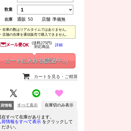
数量
通販
50
店舗
準備無
在庫
在庫の数はリアルタイムではありません。
店舗の在庫を通信販売で購入できません。
(送料275円)
詳細
対応商品
カートに入れる
(読込中...)
カートを見る
・ご精算
入荷情報
すべて表示
在庫切のみ表示
現在すべて在庫があります。
をクリックして
入荷情報をすべて表示
ください。