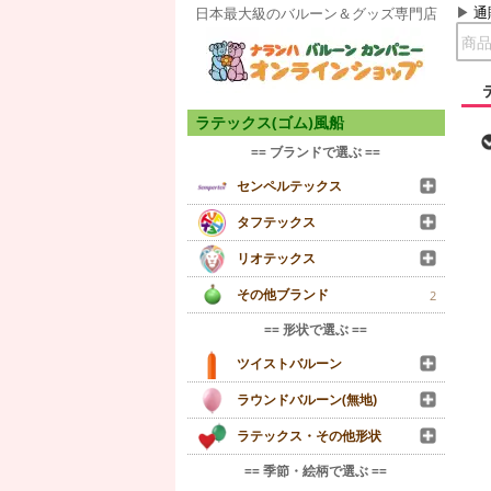
通
日本最大級のバルーン＆グッズ専門店
ラテックス(ゴム)風船
== ブランドで選ぶ ==
センペルテックス
タフテックス
リオテックス
その他ブランド
2
== 形状で選ぶ ==
ツイストバルーン
ラウンドバルーン(無地)
ラテックス・その他形状
== 季節・絵柄で選ぶ ==