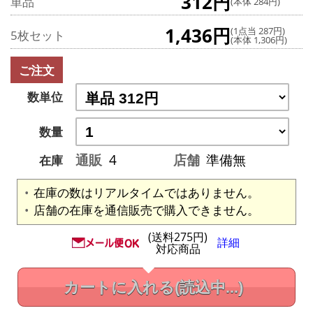
312円
単品
(本体 284円)
1,436円
(1点当 287円)
5枚セット
(本体 1,306円)
ご注文
数単位
数量
通販
4
店舗
準備無
在庫
在庫の数はリアルタイムではありません。
店舗の在庫を通信販売で購入できません。
(送料275円)
詳細
対応商品
カートに入れる
(読込中...)