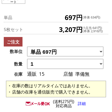
ート
697円
単品
(本体 634円)
3,207円
(1点当 641円)
5枚セット
(本体 2,916円)
ご注文
数単位
数量
通販
15
店舗
準備無
在庫
在庫の数はリアルタイムではありません。
店舗の在庫を通信販売で購入できません。
(送料275円)
詳細
対応商品