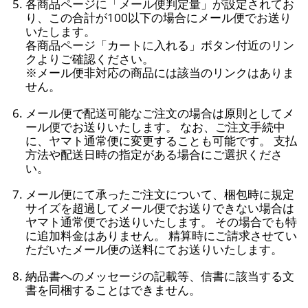
各商品ページに「メール便判定量」が設定されてお
り、この合計が100以下の場合にメール便でお送り
いたします。
各商品ページ「カートに入れる」ボタン付近のリン
クよりご確認ください。
※メール便非対応の商品には該当のリンクはありま
せん。
メール便で配送可能なご注文の場合は原則としてメ
ール便でお送りいたします。 なお、ご注文手続中
に、ヤマト通常便に変更することも可能です。 支払
方法や配送日時の指定がある場合にご選択くださ
い。
メール便にて承ったご注文について、梱包時に規定
サイズを超過してメール便でお送りできない場合は
ヤマト通常便でお送りいたします。 その場合でも特
に追加料金はありません。 精算時にご請求させてい
ただいたメール便の送料にてお送りいたします。
納品書へのメッセージの記載等、信書に該当する文
書を同梱することはできません。