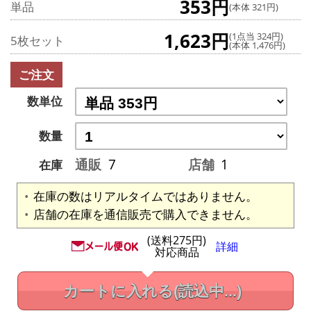
353円
単品
(本体 321円)
1,623円
(1点当 324円)
5枚セット
(本体 1,476円)
ご注文
数単位
数量
通販
7
店舗
1
在庫
在庫の数はリアルタイムではありません。
店舗の在庫を通信販売で購入できません。
(送料275円)
詳細
対応商品
カートに入れる
(読込中...)