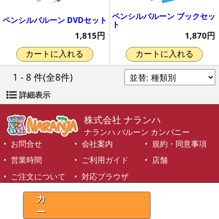
ペンシルバルーン ブックセッ
ペンシルバルーン DVDセット
ト
1,815円
1,870円
カートに入れる
カートに入れる
1 - 8 件
(全8件)
詳細表示
株式会社 ナランハ
ナランハ バルーン カンパニー
お問合せ
会社案内
規約・同意事項
営業時間
ご利用ガイド
店舗
ご注文について
対応ブラウザ
©1999-2026 NARANJA Inc. All Rights Reserved.
カ
ー