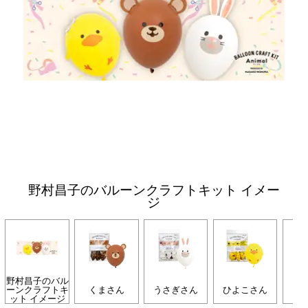
野村昌子のバルーンクラフトキット イメー
ジ
野村昌子のバル
ーンクラフトキ
くまさん
うさぎさん
ひよこさん
ぞ
ット イメージ