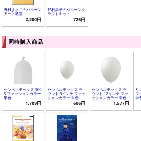
野村まさこのバルーン
野村昌子のバルーンク
アート教室
ラフトキット
2,200円
726円
同時購入商品
センペルテックス 360
センペルテックス ラ
センペルテックス ラ
リ
S ファッションカラー
ウンド 5インチ ファッ
ウンド 12インチ ファ
フ
単色
ションカラー 単色
ッションカラー 単色
単
1,709円
606円
1,577円