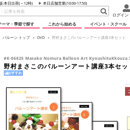
販:本日出荷(～12時)
本日店舗営業(10:00-17:50)
ログイン
テーマ・季節で探す
これから始める
イベント・スクール
バルーン
トップ
DVD
野村まさこのバルーンアート講座3本セット
#K-06825 Masako Nomura Balloon Art KyoushituKkouza 
野村まさこのバルーンアート講座3本セッ
おすすめ