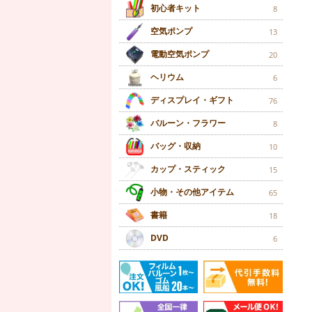
初心者キット
8
空気ポンプ
13
電動空気ポンプ
20
ヘリウム
6
ディスプレイ・ギフト
76
バルーン・フラワー
8
バッグ・収納
10
カップ・スティック
15
小物・その他アイテム
65
書籍
18
DVD
6