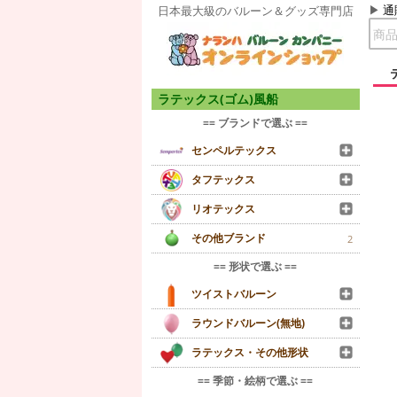
通
日本最大級のバルーン＆グッズ専門店
ラテックス(ゴム)風船
== ブランドで選ぶ ==
センペルテックス
タフテックス
リオテックス
その他ブランド
2
== 形状で選ぶ ==
ツイストバルーン
ラウンドバルーン(無地)
ラテックス・その他形状
== 季節・絵柄で選ぶ ==