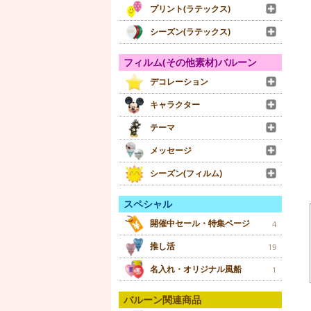
プリント(ラテックス)
シーズン(ラテックス)
フィルム(その他素材)バルーン
デコレーション
キャラクター
テーマ
メッセージ
シーズン(フィルム)
スペシャル
開催中セール・特集ページ
4
推し活
19
名入れ・オリジナル風船
1
バルーン関連商品