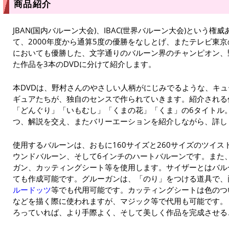
商品紹介
JBAN(国内バルーン大会)、IBAC(世界バルーン大会)という
て、2000年度から通算5度の優勝をなしとげ、またテレビ東京
においても優勝した、文字通りのバルーン界のチャンピオン、
た作品を3本のDVDに分けて紹介します。
本DVDは、野村さんのやさしい人柄がにじみでるような、キ
ギュアたちが、独自のセンスで作られていきます。紹介される
「どんぐり」「いもむし」「くまの花」「くま」の6タイトル
つ、解説を交え、またバリーエーションを紹介しながら、詳し
使用するバルーンは、おもに160サイズと260サイズのツイスト
ウンドバルーン、そして6インチのハートバルーンです。また
ガン、カッティングシート等を使用します。サイザーとはバル
ても作成可能です。グルーガンは、「のり」をつける道具で、
ルードッツ
等でも代用可能です。カッティングシートは色のつ
などを描く際に使われますが、マジック等で代用も可能です。
ろっていれば、より手際よく、そして美しく作品を完成させる