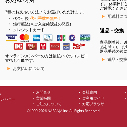
お支払い方法
す。 休業日に
ご確認くださ
3種のお支払い方法よりお選びいただけます。
配送料に
代金引換
代引手数料無料！
銀行振込(※ご入金確認後の発送)
クレジットカード
返品・交換
商品到着後、8
品を除く)。 
返品手続の後
オンラインメンバーの方は後払いでのコンビニ
返品・交
支払も可能です。
お支払いについて
お問合せ
会社案内
ハ
営業時間
ご利用ガイド
カンパニー
ご注文について
対応ブラウザ
©1999-2026 NARANJA Inc. All Rights Reserved.