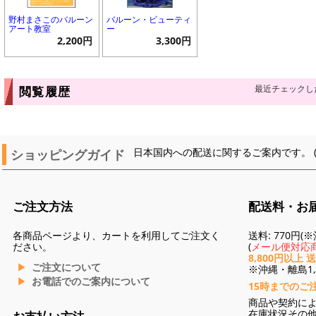
野村まさこのバルーン
バルーン・ビューティ
アート教室
ー
2,200円
3,300円
最近チェックし
閲覧履歴
ショッピングガイド
日本国内への配送に関するご案内です。 
ご注文方法
配送料・お
各商品ページより、カートを利用してご注文く
送料: 770円
ださい。
(
メール便対応商
8,800円以上 
ご注文について
※沖縄・離島1,3
お電話でのご案内について
15時までのご
商品や契約に
在庫状況その