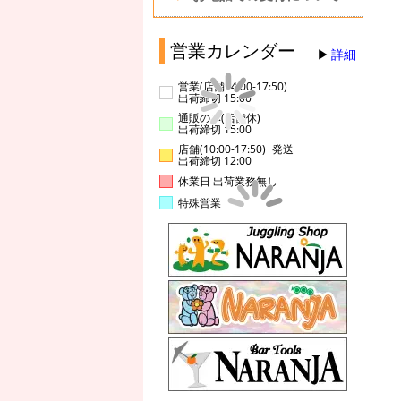
営業カレンダー
詳細
営業(店舗14:00-17:50)
出荷締切 15:00
通販のみ(店舗休)
出荷締切 15:00
店舗(10:00-17:50)+発送
出荷締切 12:00
休業日 出荷業務無し
特殊営業