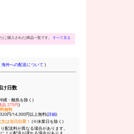
た(ご購入された)商品一覧です。
すべて見る
(
海外への配送について
)
届け日数
(※沖縄・離島を除く)
品 275円
)
送料無料
20円/14,300円以上無料(
詳細
)
注文は当日出荷！
(※休業日を除く)
より配送料が異なる場合があります。
他により配送が遅れる場合がありま