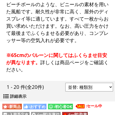
ビーチボールのような、ビニールの素材を用い
た風船です。耐久性が非常に高く、屋外のディ
スプレイ等に適しています。すべて一枚からお
買い求めいただけます。なお、高い圧力をかけ
て最後までふくらませる必要があり、コンプレ
ッサー等の空気入れが必要です。
※65cmのバルーンに関してはふくらませ目安
が異なります。
詳しくは商品ページをご確認く
ださい。
1 - 20 件
(全20件)
詳細表示
:セール中
:新商品
:おすすめ
:初心者OK
:入荷予定有
:(一部)在庫切
:(一部)取寄