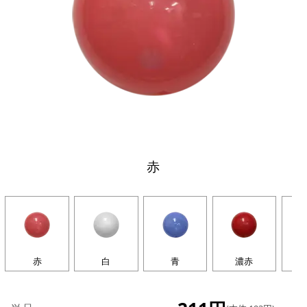
赤
赤
白
青
濃赤