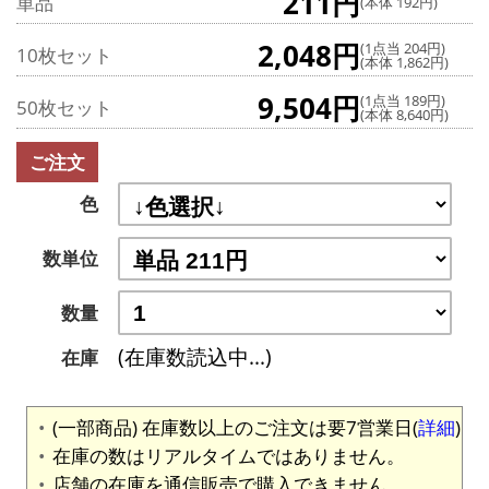
211円
単品
(本体 192円)
2,048円
(1点当 204円)
10枚セット
(本体 1,862円)
9,504円
(1点当 189円)
50枚セット
(本体 8,640円)
ご注文
色
数単位
数量
(在庫数読込中...)
在庫
(一部商品) 在庫数以上のご注文は要7営業日(
詳細
)
在庫の数はリアルタイムではありません。
店舗の在庫を通信販売で購入できません。