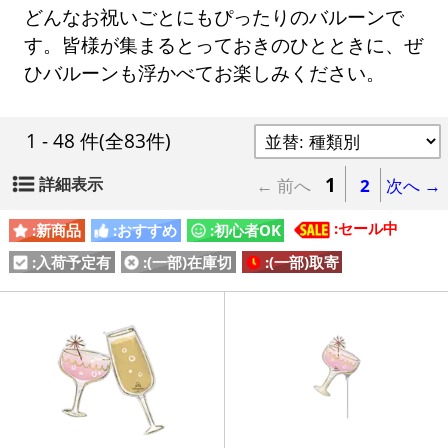
どんなお祝いごとにもぴったりのバルーンで
す。皆様が集まるとっておきのひとときに、ぜ
ひバルーンも浮かべてお楽しみください。
1 - 48 件
(全83件)
1
詳細表示
← 前へ
2
次へ →
:セール中
:新商品
:おすすめ
:初心者OK
:入荷予定有
:(一部)在庫切
:(一部)取寄