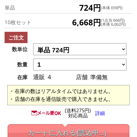
724円
単品
(本体 659円)
6,668円
(1点当 666円)
10枚セット
(本体 6,062円)
ご注文
数単位
数量
通販
4
店舗
準備無
在庫
在庫の数はリアルタイムではありません。
店舗の在庫を通信販売で購入できません。
(送料275円)
詳細
対応商品
カートに入れる
(読込中...)