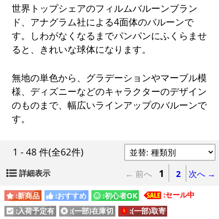
世界トップシェアのフィルムバルーンブラン
ド、アナグラム社による4面体のバルーンで
す。しわがなくなるまでパンパンにふくらませ
ると、きれいな球体になります。
無地の単色から、グラデーションやマーブル模
様、ディズニーなどのキャラクターのデザイン
のものまで、幅広いラインアップのバルーンで
す。
1 - 48 件
(全62件)
1
詳細表示
← 前へ
2
次へ →
:セール中
:新商品
:おすすめ
:初心者OK
:入荷予定有
:(一部)在庫切
:(一部)取寄