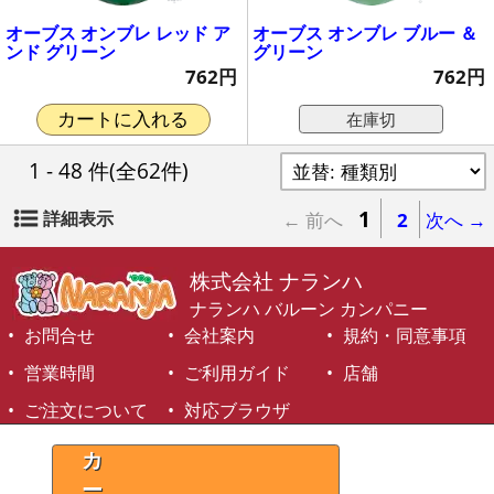
オーブス オンブレ レッド ア
オーブス オンブレ ブルー ＆
ンド グリーン
グリーン
762円
762円
在庫切
カートに入れる
1 - 48 件
(全62件)
1
詳細表示
← 前へ
2
次へ →
株式会社 ナランハ
ナランハ バルーン カンパニー
お問合せ
会社案内
規約・同意事項
営業時間
ご利用ガイド
店舗
ご注文について
対応ブラウザ
©1999-2026 NARANJA Inc. All Rights Reserved.
カ
ー