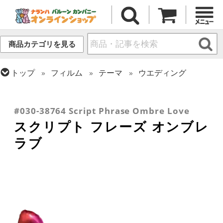
商品カテゴリを見る
トップ
フィルム
テーマ
ウエディング
トップ
推し活
トップ
フィルム
メッセージ
ラブ
トップ
フィルム
シーズン(フィルム)
トップ
フィルム
デコレーション
文字・数字
バレンタイン
#030-38764 Script Phrase Ombre Love
スクリプト フレーズ オンブレ
ラブ