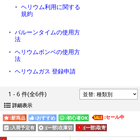
ヘリウム利用に関する
規約
バルーンタイムの使用方
法
ヘリウムボンベの使用方
法
ヘリウムガス 登録申請
1 - 6 件
(全6件)
詳細表示
:セール中
:新商品
:おすすめ
:初心者OK
:入荷予定有
:(一部)在庫切
:(一部)取寄