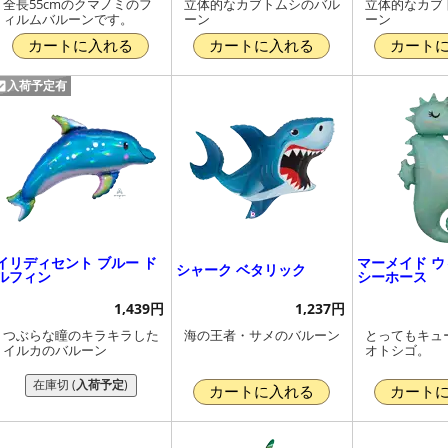
全長55cmのクマノミのフ
立体的なカブトムシのバル
立体的なカブ
ィルムバルーンです。
ーン
ーン
カートに入れる
カートに入れる
カート
入荷予定有
イリディセント ブルー ド
マーメイド 
シャーク ベタリック
ルフィン
シーホース
1,439円
1,237円
つぶらな瞳のキラキラした
海の王者・サメのバルーン
とってもキュ
イルカのバルーン
オトシゴ。
在庫切 (
入荷予定
)
カートに入れる
カート