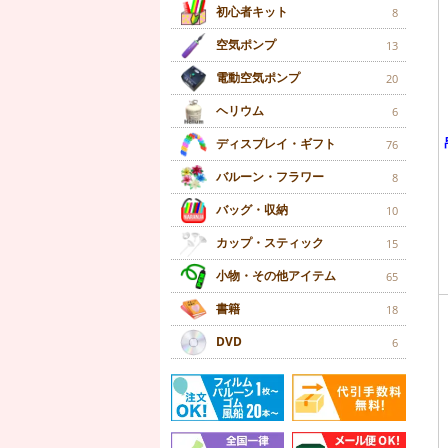
初心者キット
8
空気ポンプ
13
電動空気ポンプ
20
ヘリウム
6
ディスプレイ・ギフト
76
バルーン・フラワー
8
バッグ・収納
10
カップ・スティック
15
小物・その他アイテム
65
書籍
18
DVD
6