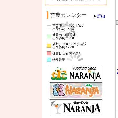
営業カレンダー
詳細
営業(店舗14:00-17:50)
出荷締切 15:00
通販のみ(店舗休)
出荷締切 15:00
店舗(10:00-17:50)+発送
出荷締切 12:00
休業日 出荷業務無し
特殊営業