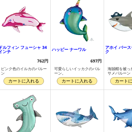
ドルフィン フューシャ 34
アホイ バース
ハッピー ナーワル
インチ
ク
762円
697円
ピンク色のイルカのバルー
可愛らしいイッカクのバル
海賊帽を被っ
ン
ーン。
サメバルーン
カートに入れる
カートに入れる
カート