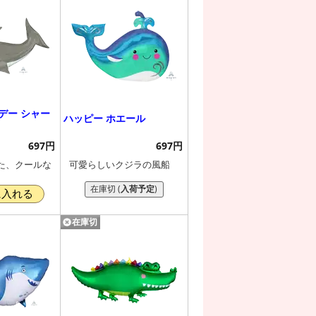
デー シャー
ハッピー ホエール
697円
697円
た、クールな
可愛らしいクジラの風船
在庫切 (
入荷予定
)
に入れる
在庫切