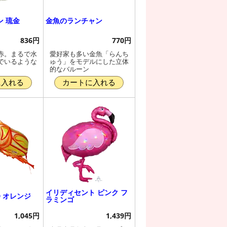
 琉金
金魚のランチャン
836円
770円
赤。まるで水
愛好家も多い金魚「らんち
でいるような
ゅう」をモデルにした立体
的なバルーン
に入れる
カートに入れる
イリディセント ピンク フ
D オレンジ
ラミンゴ
1,045円
1,439円