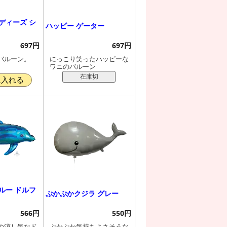
ディーズ シ
ハッピー ゲーター
697円
697円
バルーン。
にっこり笑ったハッピーな
ワニのバルーン
在庫切
に入れる
ルー ドルフ
ぷかぷかクジラ グレー
566円
550円
の涼し気なド
ぷかぷか気持ちよさそうな