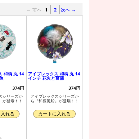
← 前へ
1
2
次へ →
和柄 丸 14
アイブレックス 和柄 丸 14
魚
インチ 花火と菖蒲
374円
374円
スシリーズか
アイブレックスシリーズか
』が登場！！
ら『和柄風船』が登場！！
に入れる
カートに入れる