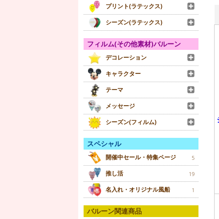
プリント(ラテックス)
シーズン(ラテックス)
フィルム(その他素材)バルーン
デコレーション
キャラクター
テーマ
メッセージ
シーズン(フィルム)
スペシャル
開催中セール・特集ページ
5
推し活
19
名入れ・オリジナル風船
1
バルーン関連商品