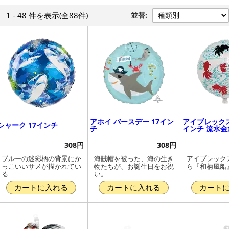
1 - 48 件
を表示
(全88件)
並替:
アホイ バースデー 17イン
アイブレックス 
シャーク 17インチ
チ
インチ 流水金
308円
308円
ブルーの迷彩柄の背景にか
海賊帽を被った、海の生き
アイブレック
っこいいサメが描かれてい
物たちが、お誕生日をお祝
ら『和柄風船
る
い。
カートに入れる
カートに入れる
カート