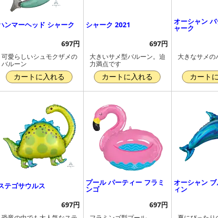
オーシャン バ
ハンマーヘッド シャーク
シャーク 2021
ャーク
697円
697円
可愛らしいシュモクザメの
大きいサメ型バルーン。迫
大きなサメの
バルーン
力満点です
カートに入れる
カートに入れる
カート
プール パーティー フラミ
オーシャン ブ
ステゴサウルス
ンゴ
ィン
697円
697円
恐竜の中でも大人気なステ
フラミンゴ型プール
夏にぴったり