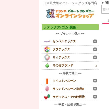
通
日本最大級のバルーン＆グッズ専門店
ラテックス(ゴム)風船
== ブランドで選ぶ ==
センペルテックス
タフテックス
リオテックス
その他ブランド
2
== 形状で選ぶ ==
ツイストバルーン
ラウンドバルーン(無地)
ラテックス・その他形状
== 季節・絵柄で選ぶ ==