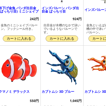
吊下げ金魚 パンダ出目金
インズバルーン パンダ出
インズバルーン
(ぱっちり目) ミニシェイプ
目金 ぱっちり目
242円
924円
金魚のミニシェイプバルー
出目金が水槽のなかで泳い
金魚といえば
ン。フックシール付き。
でいるようなバルーンで
槽の中で泳い
す。
バルーン。
カートに入れる
カートに入れる
カート
クマノミ デラックス
カブトムシ 3D ブルー
カブトムシ 3
550円
1,045円