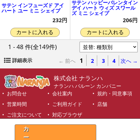
サテン ハッピーバレンタイン
サテン インフューズド アイ
デイ ハート ウィズ スワール
ハート ユー ミニ シェイプ
ズ ミニ シェイプ
232円
206円
カートに入れる
カートに入れる
1 - 48 件
(全149件)
1
詳細表示
← 前へ
2
3
4
次へ →
株式会社 ナランハ
ナランハ バルーン カンパニー
お問合せ
会社案内
規約・同意事項
営業時間
ご利用ガイド
店舗
ご注文について
対応ブラウザ
©1999-2026 NARANJA Inc. All Rights Reserved.
カ
ー