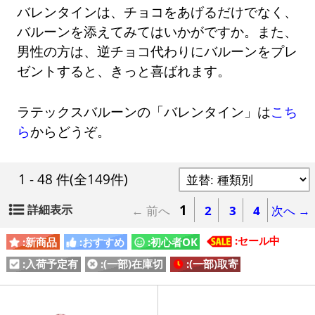
バレンタインは、チョコをあげるだけでなく、
バルーンを添えてみてはいかがですか。また、
男性の方は、逆チョコ代わりにバルーンをプレ
ゼントすると、きっと喜ばれます。
ラテックスバルーンの「バレンタイン」は
こち
ら
からどうぞ。
1 - 48 件
(全149件)
1
詳細表示
← 前へ
2
3
4
次へ →
:セール中
:新商品
:おすすめ
:初心者OK
:入荷予定有
:(一部)在庫切
:(一部)取寄