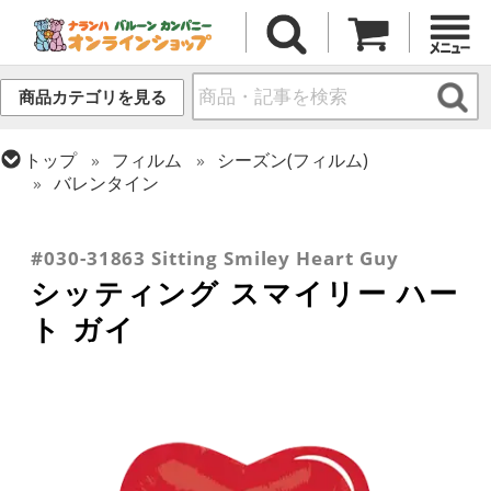
商品カテゴリを見る
トップ
フィルム
シーズン(フィルム)
バレンタイン
トップ
フィルム
テーマ
スマイル
トップ
フィルム
デコレーション
トップ
フィルム
テーマ
ウエディング
エアー・スタンディング(空気自立型) バルーン
#030-31863 Sitting Smiley Heart Guy
シッティング スマイリー ハー
ト ガイ