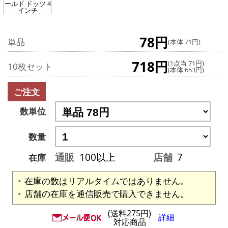
ールド ドッツ 4
インチ
78円
単品
(本体 71円)
718円
(1点当 71円)
10枚セット
(本体 653円)
ご注文
数単位
数量
通販
100以上
店舗
7
在庫
在庫の数はリアルタイムではありません。
店舗の在庫を通信販売で購入できません。
(送料275円)
詳細
対応商品