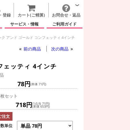
・登録
カート(ご精算)
お問合せ・返品
サービス・情報
ご利用ガイド
ク アンド ゴールド コンフェッティ 4インチ
前の商品
次の商品
フェッティ 4インチ
品
78円
(本体 71円)
0枚セット
718円
(1点当 71円)
(本体 653円)
ご注文
数単位