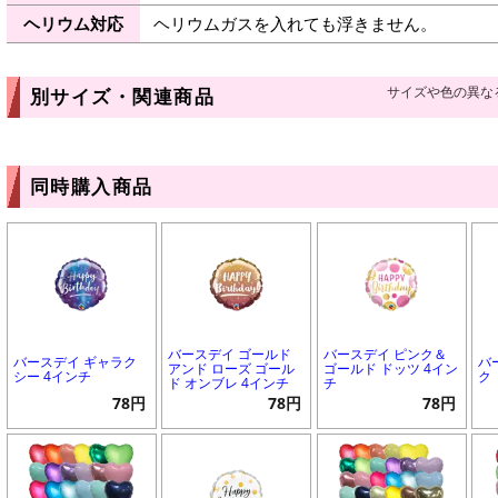
ヘリウム対応
ヘリウムガスを入れても浮きません。
サイズや色の異な
別サイズ・関連商品
同時購入商品
バースデイ ゴールド
バースデイ ピンク＆
バースデイ ギャラク
バ
アンド ローズ ゴール
ゴールド ドッツ 4イン
シー 4インチ
ク
ド オンブレ 4インチ
チ
78円
78円
78円