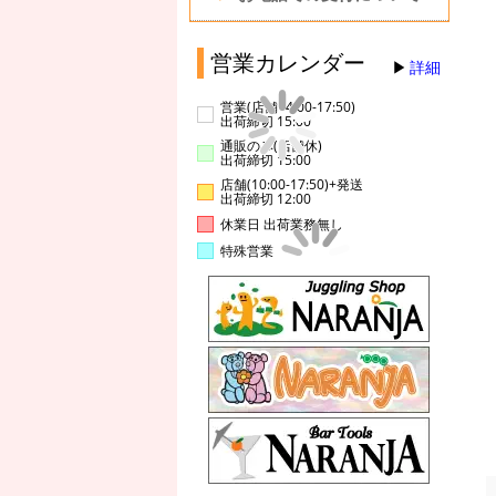
営業カレンダー
詳細
営業(店舗14:00-17:50)
出荷締切 15:00
通販のみ(店舗休)
出荷締切 15:00
店舗(10:00-17:50)+発送
出荷締切 12:00
休業日 出荷業務無し
特殊営業