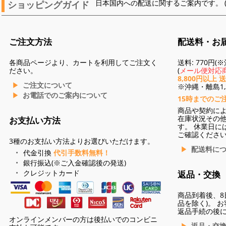
ショッピングガイド
日本国内への配送に関するご案内です。 
ご注文方法
配送料・お
各商品ページより、カートを利用してご注文く
送料: 770円
ださい。
(
メール便対応商
8,800円以上 
ご注文について
※沖縄・離島1,3
お電話でのご案内について
15時までのご
商品や契約に
在庫状況その
お支払い方法
す。 休業日に
ご確認くださ
3種のお支払い方法よりお選びいただけます。
配送料に
代金引換
代引手数料無料！
銀行振込(※ご入金確認後の発送)
クレジットカード
返品・交換
商品到着後、8
品を除く)。 
返品手続の後
オンラインメンバーの方は後払いでのコンビニ
返品・交