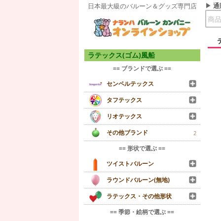
通
日本最大級のバルーン＆グッズ専門店
ラテックス(ゴム)風船
== ブランドで選ぶ ==
センペルテックス
タフテックス
リオテックス
その他ブランド
2
== 形状で選ぶ ==
ツイストバルーン
ラウンドバルーン(無地)
ラテックス・その他形状
== 季節・絵柄で選ぶ ==