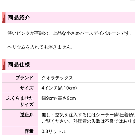
商品紹介
淡いピンクが基調の、上品な小さめバースデイバルーンです。
ヘリウムを入れても浮きません。
商品仕様
ブランド
クオラテックス
サイズ
4インチ(約10cm)
ふくらませた
幅9cm×高さ9cm
サイズ
逆止弁
無し：空気を注入するにはシーラー(熱圧着)
ご覧ください。熱圧着の失敗は不良ではありま
容量
0.3リットル