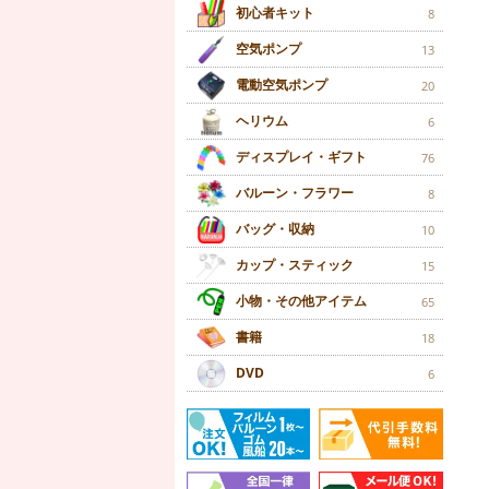
初心者キット
8
空気ポンプ
13
電動空気ポンプ
20
ヘリウム
6
ディスプレイ・ギフト
76
バルーン・フラワー
8
バッグ・収納
10
カップ・スティック
15
小物・その他アイテム
65
書籍
18
DVD
6