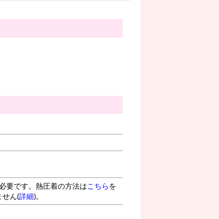
が必要です。熱圧着の方法は
こちら
を
せん(
詳細
)。