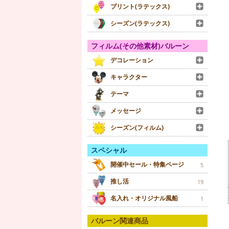
プリント(ラテックス)
シーズン(ラテックス)
フィルム(その他素材)バルーン
デコレーション
キャラクター
テーマ
メッセージ
シーズン(フィルム)
スペシャル
開催中セール・特集ページ
5
推し活
19
名入れ・オリジナル風船
1
バルーン関連商品