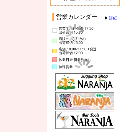
営業カレンダー
詳細
営業(店舗14:00-17:50)
出荷締切 15:00
通販のみ(店舗休)
出荷締切 15:00
店舗(10:00-17:50)+発送
出荷締切 12:00
休業日 出荷業務無し
特殊営業