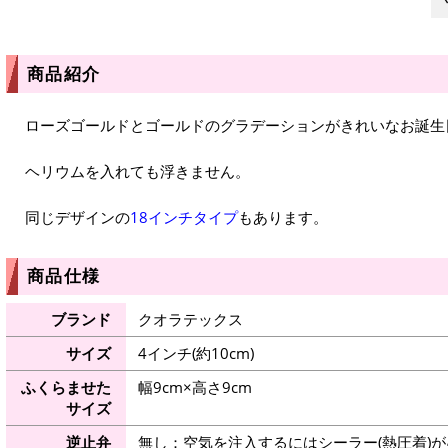
商品紹介
ローズゴールドとゴールドのグラデーションがきれいなお誕生
ヘリウムを入れても浮きません。
同じデザインの
18インチタイプ
もあります。
商品仕様
ブランド
クオラテックス
サイズ
4インチ(約10cm)
ふくらませた
幅9cm×高さ9cm
サイズ
逆止弁
無し：空気を注入するにはシーラー(熱圧着)