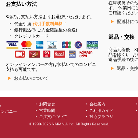
在庫状況その
お支払い方法
す。 休業日に
ご確認くださ
3種のお支払い方法よりお選びいただけます。
配送料に
代金引換
代引手数料無料！
銀行振込(※ご入金確認後の発送)
クレジットカード
返品・交換
商品到着後、8
品を除く)。 
返品手続の後
オンラインメンバーの方は後払いでのコンビニ
返品・交
支払も可能です。
お支払いについて
お問合せ
会社案内
ハ
営業時間
ご利用ガイド
カンパニー
ご注文について
対応ブラウザ
©1999-2026 NARANJA Inc. All Rights Reserved.