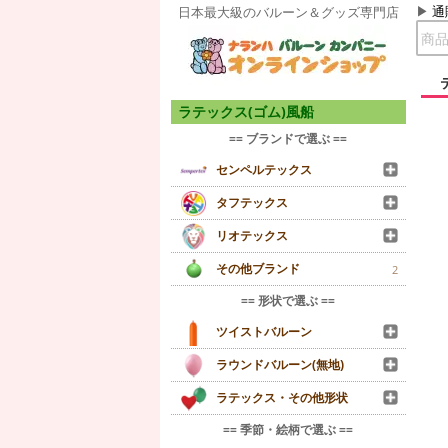
通
日本最大級のバルーン＆グッズ専門店
ラテックス(ゴム)風船
== ブランドで選ぶ ==
センペルテックス
タフテックス
リオテックス
その他ブランド
2
== 形状で選ぶ ==
ツイストバルーン
ラウンドバルーン(無地)
ラテックス・その他形状
== 季節・絵柄で選ぶ ==