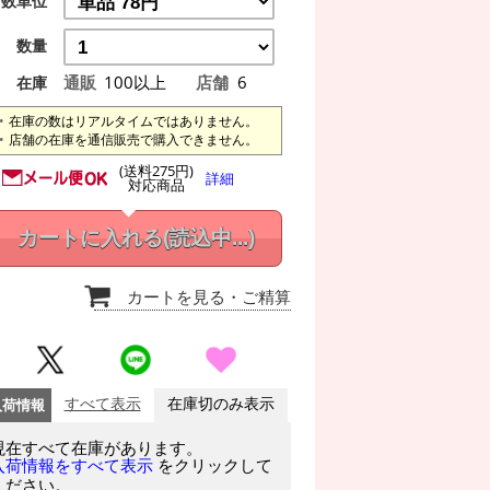
数単位
数量
通販
100以上
店舗
6
在庫
在庫の数はリアルタイムではありません。
店舗の在庫を通信販売で購入できません。
(送料275円)
詳細
対応商品
カートに入れる
(読込中...)
カートを見る
・ご精算
入荷情報
すべて表示
在庫切のみ表示
現在すべて在庫があります。
をクリックして
入荷情報をすべて表示
ください。