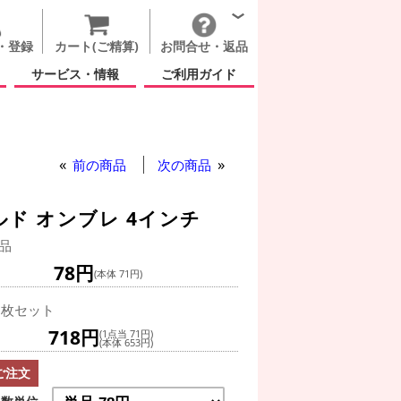
・登録
カート(ご精算)
お問合せ・返品
サービス・情報
ご利用ガイド
前の商品
次の商品
ルド オンブレ 4インチ
品
78円
(本体 71円)
0枚セット
718円
(1点当 71円)
(本体 653円)
ご注文