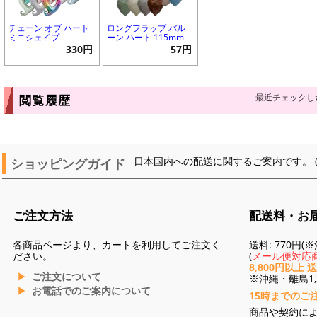
チェーン オブ ハート
ロングフラップ バル
ミニシェイプ
ーン ハート 115mm
330円
57円
最近チェックし
閲覧履歴
ショッピングガイド
日本国内への配送に関するご案内です。 
ご注文方法
配送料・お
各商品ページより、カートを利用してご注文く
送料: 770円
ださい。
(
メール便対応商
8,800円以上 
ご注文について
※沖縄・離島1,3
お電話でのご案内について
15時までのご
商品や契約に