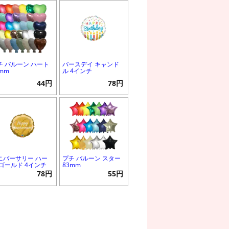
チ バルーン ハート
バースデイ キャンド
0mm
ル 4インチ
44円
78円
ニバーサリー ハー
プチ バルーン スター
 ゴールド 4インチ
83mm
78円
55円