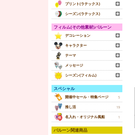
プリント(ラテックス)
シーズン(ラテックス)
フィルム(その他素材)バルーン
デコレーション
キャラクター
テーマ
メッセージ
シーズン(フィルム)
スペシャル
開催中セール・特集ページ
5
推し活
19
名入れ・オリジナル風船
1
バルーン関連商品