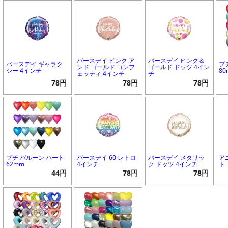
バースデイ ピンク ア
バースデイ ピンク＆
バースデイ ギャラク
プ
ンド ゴールド コンフ
ゴールド ドッツ 4イン
シー 4インチ
8
ェッティ 4インチ
チ
78円
78円
78円
プチ バルーン ハート
バースデイ 60 レトロ
バースデイ メタリッ
ア
62mm
4インチ
ク ドッツ 4インチ
ト
44円
78円
78円