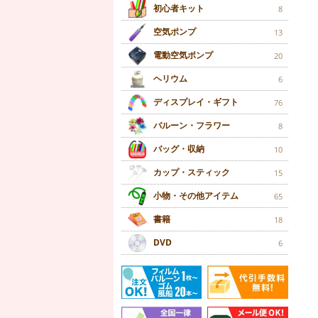
初心者キット
8
空気ポンプ
13
電動空気ポンプ
20
ヘリウム
6
ディスプレイ・ギフト
76
バルーン・フラワー
8
バッグ・収納
10
カップ・スティック
15
小物・その他アイテム
65
書籍
18
DVD
6