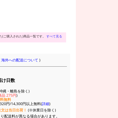
た(ご購入された)商品一覧です。
すべて見る
(
海外への配送について
)
届け日数
(※沖縄・離島を除く)
品 275円
)
送料無料
20円/14,300円以上無料(
詳細
)
注文は当日出荷！
(※休業日を除く)
より配送料が異なる場合があります。