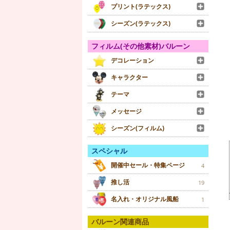
プリント(ラテックス)
シーズン(ラテックス)
フィルム(その他素材)バルーン
デコレーション
キャラクター
テーマ
メッセージ
シーズン(フィルム)
スペシャル
開催中セール・特集ページ
4
推し活
19
名入れ・オリジナル風船
1
バルーン関連商品