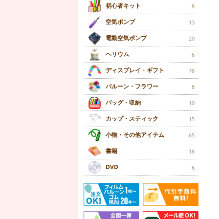
初心者キット
8
空気ポンプ
13
電動空気ポンプ
20
ヘリウム
6
ディスプレイ・ギフト
76
バルーン・フラワー
8
バッグ・収納
10
カップ・スティック
15
小物・その他アイテム
65
書籍
18
DVD
6