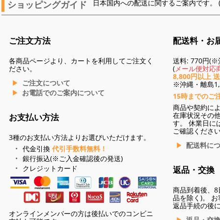
ショッピングガイド
日本国内への配送に関するご案内です。 
ご注文方法
配送料・お
各商品ページより、カートを利用してご注文く
送料: 770円
ださい。
(
メール便対応商
8,800円以上 
ご注文について
※沖縄・離島1,3
お電話でのご案内について
15時までのご
商品や契約に
在庫状況その
お支払い方法
す。 休業日に
ご確認くださ
3種のお支払い方法よりお選びいただけます。
配送料に
代金引換
代引手数料無料！
銀行振込(※ご入金確認後の発送)
クレジットカード
返品・交換
商品到着後、8
品を除く)。 
返品手続の後
オンラインメンバーの方は後払いでのコンビニ
返品・交