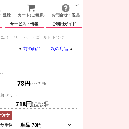
・登録
カート(ご精算)
お問合せ・返品
サービス・情報
ご利用ガイド
ニバーサリー ハート ゴールド 4インチ
前の商品
次の商品
品
78円
(本体 71円)
0枚セット
718円
(1点当 71円)
(本体 653円)
ご注文
数単位