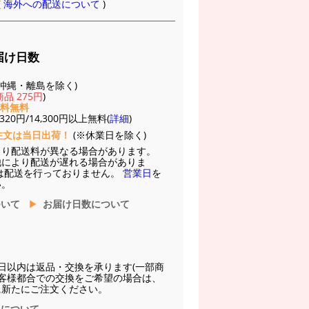
(
海外への配送について
)
届け日数
(※沖縄・離島を除く)
品 275円
)
送料無料
20円/14,300円以上無料(
詳細
)
注文は当日出荷！
(※休業日を除く)
より配送料が異なる場合があります。
他により配送が遅れる場合がありま
は配送を行っておりません。
営業日
を
い。
ついて
お届け日数について
日以内は返品・交換を承ります(一部商
お客様都合での交換をご希望の場合は、
に新たにご注文ください。
換について