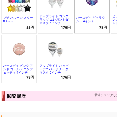
アップライト コング
ピ
プチ バルーン スター
バースデイ ギャラク
ラッツ エレガントダ
ン 
83mm
シー 4インチ
マスク 5インチ
ン
55円
176円
78円
バースデイ ピンク ア
アップライト ハッピ
ンド ゴールド コンフ
ーアニバーサリー ダ
ェッティ 4インチ
マスク 5インチ
78円
176円
最近チェックし
閲覧履歴