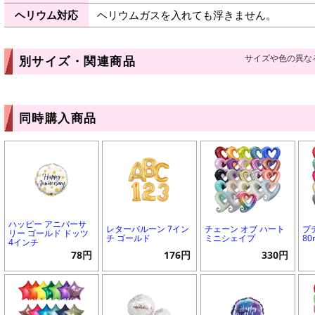
ヘリウム対応
ヘリウムガスを入れても浮きません。
サイズや色の異な
別サイズ・関連商品
同時購入商品
ハッピー アニバーサ
レターバルーン 7イン
チェーン オブ ハート
プ
リー ゴールド ドッツ
チ ゴールド
ミニシェイプ
8
4インチ
78円
176円
330円