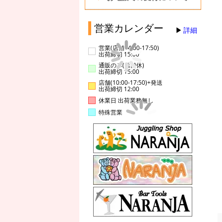
営業カレンダー
詳細
営業(店舗14:00-17:50)
出荷締切 15:00
通販のみ(店舗休)
出荷締切 15:00
店舗(10:00-17:50)+発送
出荷締切 12:00
休業日 出荷業務無し
特殊営業