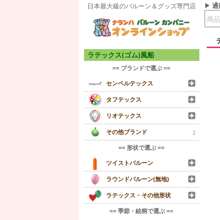
通
日本最大級のバルーン＆グッズ専門店
ラテックス(ゴム)風船
== ブランドで選ぶ ==
センペルテックス
タフテックス
リオテックス
その他ブランド
2
== 形状で選ぶ ==
ツイストバルーン
ラウンドバルーン(無地)
ラテックス・その他形状
== 季節・絵柄で選ぶ ==