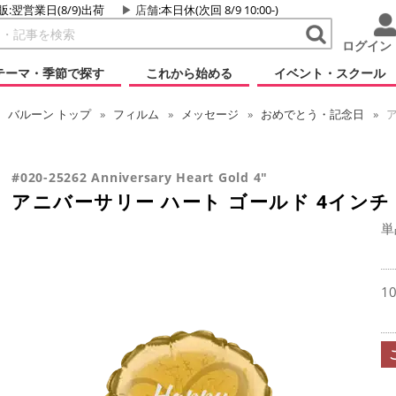
販:翌営業日(8/9)出荷
店舗
:本日休(次回 8/9 10:00-)
ログイン
テーマ・季節で探す
これから始める
イベント・スクール
バルーン
トップ
フィルム
メッセージ
おめでとう・記念日
ア
#020-25262 Anniversary Heart Gold 4"
アニバーサリー ハート ゴールド 4インチ
単
1