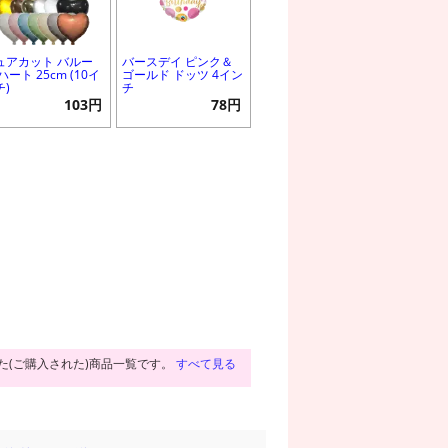
ュアカット バルー
バースデイ ピンク＆
ハート 25cm (10イ
ゴールド ドッツ 4イン
チ)
チ
103円
78円
た(ご購入された)商品一覧です。
すべて見る