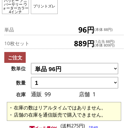
ハッピー アニ
バーサリー ウ
プリントズレ
ォーターカラー
4インチ
96円
単品
(本体 88円)
889円
(1点当 88円)
10枚セット
(本体 809円)
ご注文
数単位
数量
通販
99
店舗
1
在庫
在庫の数はリアルタイムではありません。
店舗の在庫を通信販売で購入できません。
(送料275円)