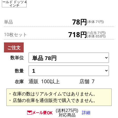
ールド ドッツ 4
インチ
78円
単品
(本体 71円)
718円
(1点当 71円)
10枚セット
(本体 653円)
ご注文
数単位
数量
通販
100以上
店舗
7
在庫
在庫の数はリアルタイムではありません。
店舗の在庫を通信販売で購入できません。
(送料275円)
詳細
対応商品