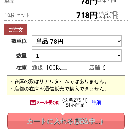
78円
単品
(本体 71円)
718円
(1点当 71円)
10枚セット
(本体 653円)
ご注文
数単位
数量
通販
100以上
店舗
6
在庫
在庫の数はリアルタイムではありません。
店舗の在庫を通信販売で購入できません。
(送料275円)
詳細
対応商品
カートに入れる
(読込中...)