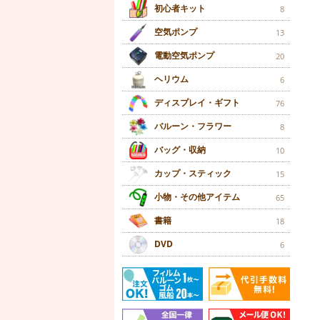
初心者キット
8
空気ポンプ
13
電動空気ポンプ
20
ヘリウム
6
ディスプレイ・ギフト
76
バルーン・フラワー
8
バッグ・収納
10
カップ・スティック
15
小物・その他アイテム
65
書籍
18
DVD
6