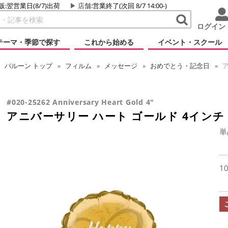
販:翌営業日(8/7)出荷
店舗
:営業終了(次回 8/7 14:00-)
ログイン
テーマ・季節で探す
これから始める
イベント・スクール
バルーン
トップ
フィルム
メッセージ
おめでとう・記念日
ア
#020-25262 Anniversary Heart Gold 4"
アニバーサリー ハート ゴールド 4インチ
単
1