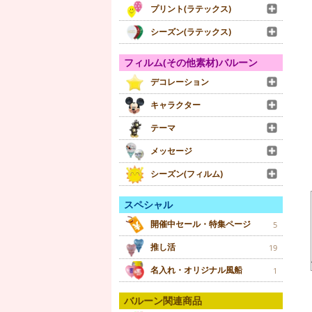
プリント(ラテックス)
シーズン(ラテックス)
フィルム(その他素材)バルーン
デコレーション
キャラクター
テーマ
メッセージ
シーズン(フィルム)
スペシャル
開催中セール・特集ページ
5
推し活
19
名入れ・オリジナル風船
1
バルーン関連商品