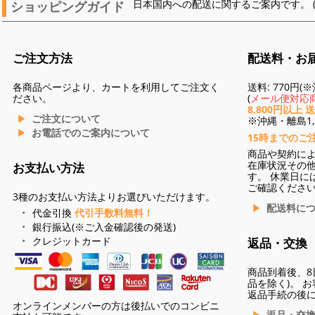
ショッピングガイド
日本国内への配送に関するご案内です。 
ご注文方法
配送料・お
各商品ページより、カートを利用してご注文く
送料: 770円
ださい。
(
メール便対応商
8,800円以上 
ご注文について
※沖縄・離島1,3
お電話でのご案内について
15時までのご
商品や契約に
在庫状況その
お支払い方法
す。 休業日に
ご確認くださ
3種のお支払い方法よりお選びいただけます。
配送料に
代金引換
代引手数料無料！
銀行振込(※ご入金確認後の発送)
クレジットカード
返品・交換
商品到着後、8
品を除く)。 
返品手続の後
オンラインメンバーの方は後払いでのコンビニ
返品・交