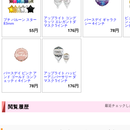
アップライト コング
ピ
プチ バルーン スター
バースデイ ギャラク
ラッツ エレガントダ
ン 
83mm
シー 4インチ
マスク 5インチ
ン
55円
176円
78円
バースデイ ピンク ア
アップライト ハッピ
ンド ゴールド コンフ
ーアニバーサリー ダ
ェッティ 4インチ
マスク 5インチ
78円
176円
最近チェックし
閲覧履歴