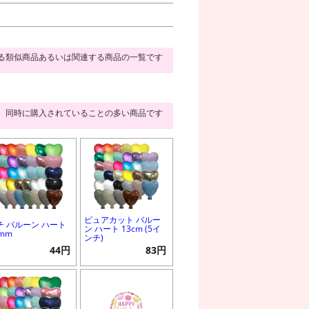
る類似商品あるいは関連する商品の一覧です
同時に購入されていることの多い商品です
ピュアカット バルー
チ バルーン ハート
ン ハート 13cm (5イ
0mm
ンチ)
44円
83円