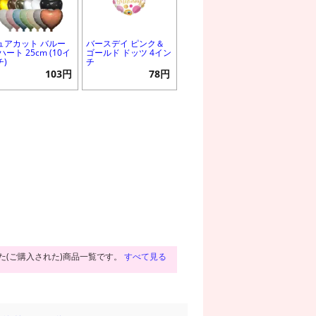
ュアカット バルー
バースデイ ピンク＆
ハート 25cm (10イ
ゴールド ドッツ 4イン
チ)
チ
103円
78円
た(ご購入された)商品一覧です。
すべて見る