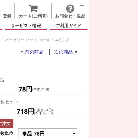
・登録
カート(ご精算)
お問合せ・返品
サービス・情報
ご利用ガイド
ニバーサリー ハート ゴールド 4インチ
前の商品
次の商品
品
78円
(本体 71円)
0枚セット
718円
(1点当 71円)
(本体 653円)
ご注文
数単位