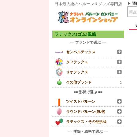
通
日本最大級のバルーン＆グッズ専門店
ラテックス(ゴム)風船
== ブランドで選ぶ ==
センペルテックス
タフテックス
リオテックス
その他ブランド
2
== 形状で選ぶ ==
ツイストバルーン
ラウンドバルーン(無地)
ラテックス・その他形状
== 季節・絵柄で選ぶ ==