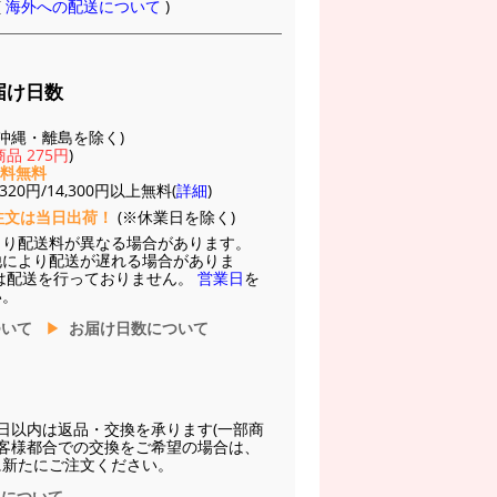
(
海外への配送について
)
届け日数
(※沖縄・離島を除く)
品 275円
)
送料無料
20円/14,300円以上無料(
詳細
)
注文は当日出荷！
(※休業日を除く)
より配送料が異なる場合があります。
他により配送が遅れる場合がありま
は配送を行っておりません。
営業日
を
い。
ついて
お届け日数について
日以内は返品・交換を承ります(一部商
お客様都合での交換をご希望の場合は、
に新たにご注文ください。
換について