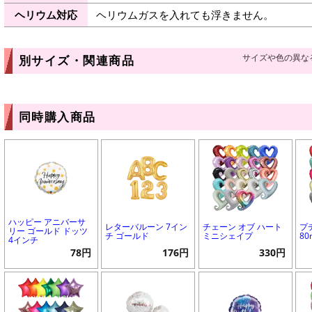
ヘリウム対応
ヘリウムガスを入れても浮きません。
サイズや色の異な
別サイズ・関連商品
同時購入商品
ハッピー アニバーサ
レターバルーン 7イン
チェーン オブ ハート
プ
リー ゴールド ドッツ
チ ゴールド
ミニシェイプ
8
4インチ
78円
176円
330円