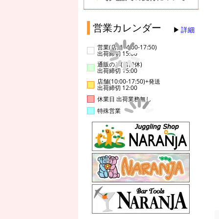
営業カレンダー
詳細
営業(店舗14:00-17:50)
出荷締切 15:00
通販のみ(店舗休)
出荷締切 15:00
店舗(10:00-17:50)+発送
出荷締切 12:00
休業日 出荷業務無し
特殊営業