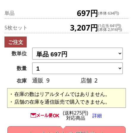
697円
単品
(本体 634円)
3,207円
(1点当 641円)
5枚セット
(本体 2,916円)
ご注文
数単位
数量
通販
9
店舗
2
在庫
在庫の数はリアルタイムではありません。
店舗の在庫を通信販売で購入できません。
(送料275円)
詳細
対応商品