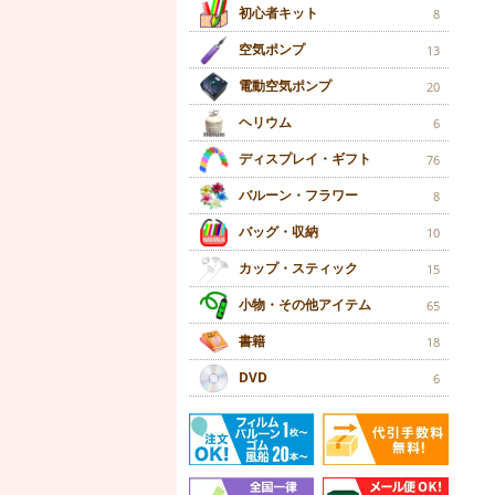
初心者キット
8
空気ポンプ
13
電動空気ポンプ
20
ヘリウム
6
ディスプレイ・ギフト
76
バルーン・フラワー
8
バッグ・収納
10
カップ・スティック
15
小物・その他アイテム
65
書籍
18
DVD
6