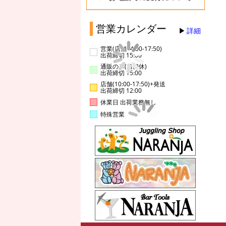
営業カレンダー
詳細
営業(店舗14:00-17:50)
出荷締切 15:00
通販のみ(店舗休)
出荷締切 15:00
店舗(10:00-17:50)+発送
出荷締切 12:00
休業日 出荷業務無し
特殊営業