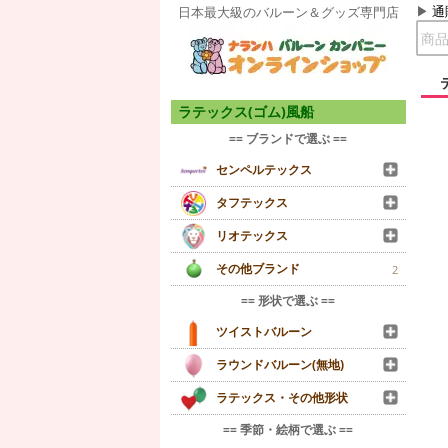
通
日本最大級のバルーン＆グッズ専門店
ラテックス(ゴム)風船
== ブランドで選ぶ ==
センペルテックス
タフテックス
リオテックス
その他ブランド
2
== 形状で選ぶ ==
ツイストバルーン
ラウンドバルーン(無地)
ラテックス・その他形状
== 季節・絵柄で選ぶ ==