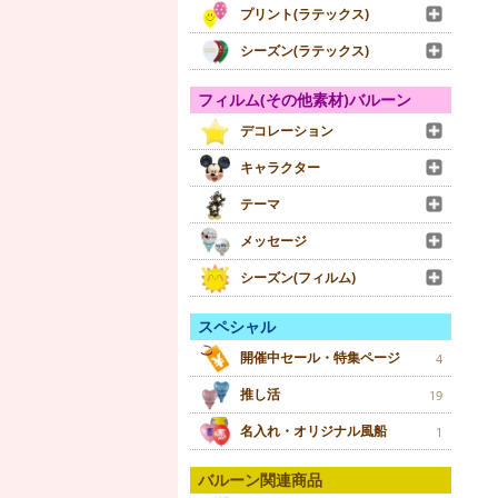
プリント(ラテックス)
シーズン(ラテックス)
フィルム(その他素材)バルーン
デコレーション
キャラクター
テーマ
メッセージ
シーズン(フィルム)
スペシャル
開催中セール・特集ページ
4
推し活
19
名入れ・オリジナル風船
1
バルーン関連商品