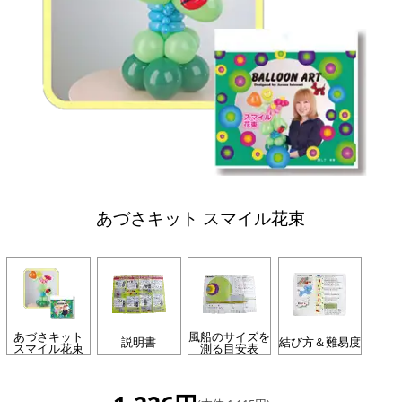
あづさキット スマイル花束
あづさキット
風船のサイズを
説明書
結び方＆難易度
スマイル花束
測る目安表