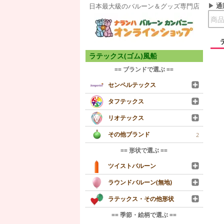
通
日本最大級のバルーン＆グッズ専門店
ラテックス(ゴム)風船
== ブランドで選ぶ ==
センペルテックス
タフテックス
リオテックス
その他ブランド
2
== 形状で選ぶ ==
ツイストバルーン
ラウンドバルーン(無地)
ラテックス・その他形状
== 季節・絵柄で選ぶ ==