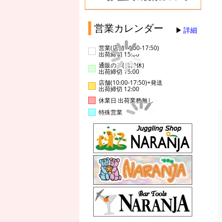
営業カレンダー
詳細
営業(店舗14:00-17:50)
出荷締切 15:00
通販のみ(店舗休)
出荷締切 15:00
店舗(10:00-17:50)+発送
出荷締切 12:00
休業日 出荷業務無し
特殊営業