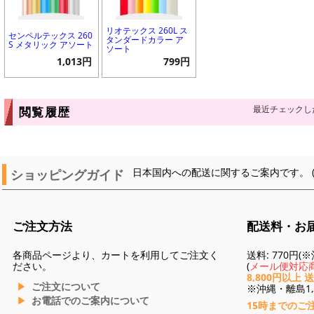
リオテックス 260L ス
センペルテックス 260
タンダードカラー ア
S メタリック アソート
ソート
1,013円
799円
最近チェックし
閲覧履歴
ショッピングガイド
日本国内への配送に関するご案内です。 
ご注文方法
配送料・お
各商品ページより、カートを利用してご注文く
送料: 770円
ださい。
(
メール便対応商
8,800円以上 
ご注文について
※沖縄・離島1,3
お電話でのご案内について
15時までのご