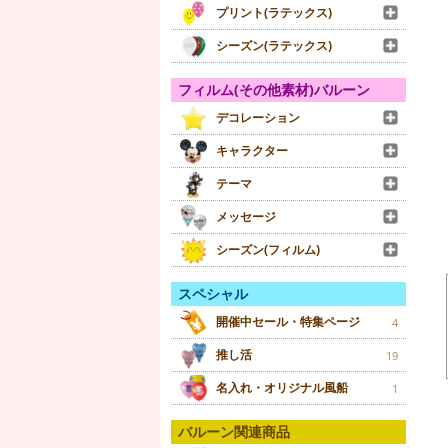
プリント(ラテックス)
シーズン(ラテックス)
フィルム(その他素材)バルーン
デコレーション
キャラクター
テーマ
メッセージ
シーズン(フィルム)
スペシャル
開催中セール・特集ページ
4
推し活
19
名入れ・オリジナル風船
1
バルーン関連商品