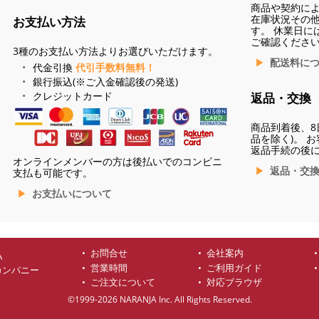
商品や契約に
在庫状況その
お支払い方法
す。 休業日に
ご確認くださ
3種のお支払い方法よりお選びいただけます。
配送料に
代金引換
代引手数料無料！
銀行振込(※ご入金確認後の発送)
クレジットカード
返品・交換
商品到着後、8
品を除く)。 
返品手続の後
オンラインメンバーの方は後払いでのコンビニ
返品・交
支払も可能です。
お支払いについて
お問合せ
会社案内
ハ
営業時間
ご利用ガイド
カンパニー
ご注文について
対応ブラウザ
©1999-2026 NARANJA Inc. All Rights Reserved.