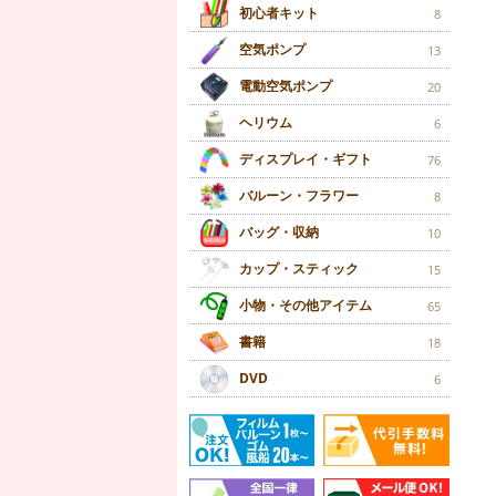
初心者キット
8
空気ポンプ
13
電動空気ポンプ
20
ヘリウム
6
ディスプレイ・ギフト
76
バルーン・フラワー
8
バッグ・収納
10
カップ・スティック
15
小物・その他アイテム
65
書籍
18
DVD
6