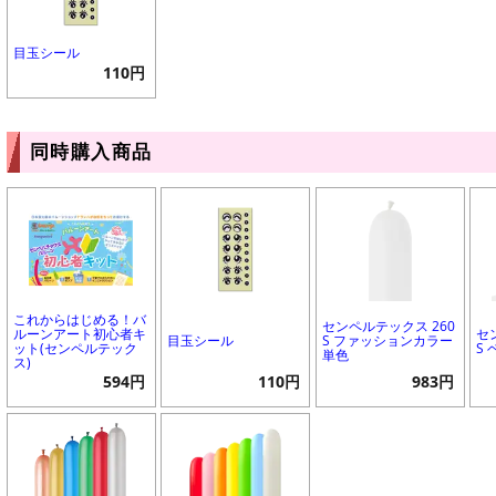
目玉シール
110円
同時購入商品
これからはじめる！バ
センペルテックス 260
ルーンアート初心者キ
セ
目玉シール
S ファッションカラー
ット(センペルテック
S
単色
ス)
594円
110円
983円