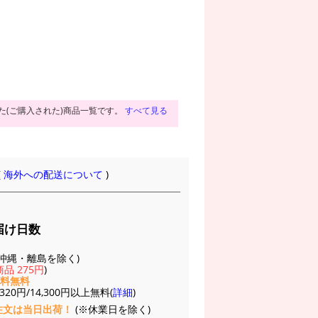
た(ご購入された)商品一覧です。
すべて見る
(
海外への配送について
)
届け日数
(※沖縄・離島を除く)
品 275円
)
送料無料
20円/14,300円以上無料(
詳細
)
注文は当日出荷！
(※休業日を除く)