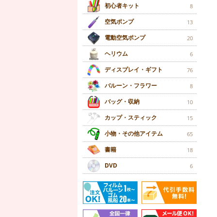
初心者キット
8
空気ポンプ
13
電動空気ポンプ
20
ヘリウム
6
ディスプレイ・ギフト
76
バルーン・フラワー
8
バッグ・収納
10
カップ・スティック
15
小物・その他アイテム
65
書籍
18
DVD
6