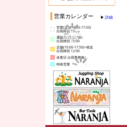
営業カレンダー
詳細
営業(店舗14:00-17:50)
出荷締切 15:00
通販のみ(店舗休)
出荷締切 15:00
店舗(10:00-17:50)+発送
出荷締切 12:00
休業日 出荷業務無し
特殊営業