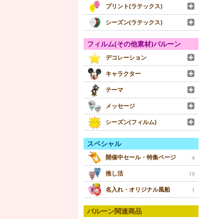
プリント(ラテックス)
シーズン(ラテックス)
フィルム(その他素材)バルーン
デコレーション
キャラクター
テーマ
メッセージ
シーズン(フィルム)
スペシャル
開催中セール・特集ページ
4
推し活
19
名入れ・オリジナル風船
1
バルーン関連商品