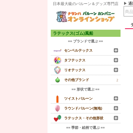
通
日本最大級のバルーン＆グッズ専門店
ラテックス(ゴム)風船
== ブランドで選ぶ ==
センペルテックス
タフテックス
リオテックス
その他ブランド
2
== 形状で選ぶ ==
ツイストバルーン
ラウンドバルーン(無地)
ラテックス・その他形状
== 季節・絵柄で選ぶ ==