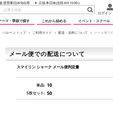
販:翌営業日(8/9)出荷
店舗
:本日休(次回 8/9 10:00-)
ログイン
テーマ・季節で探す
これから始める
イベント・スクール
バルーン
トップ
ご利用ガイド
配送・送料について
メール便で
メール便での配送について
スマイリン シャーク
メール便判定量
10
単品:
50
5枚セット: