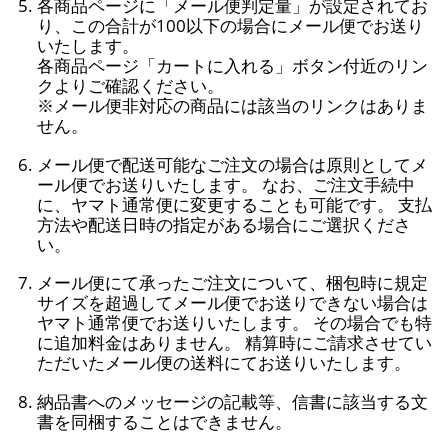
各商品ページに「メール便判定量」が設定されてお
り、この合計が100以下の場合にメール便でお送り
いたします。
各商品ページ「カートに入れる」ボタン付近のリン
クよりご確認ください。
※メール便非対応の商品には該当のリンクはありま
せん。
メール便で配送可能なご注文の場合は原則としてメ
ール便でお送りいたします。 なお、ご注文手続中
に、ヤマト通常便に変更することも可能です。 支払
方法や配送日時の指定がある場合にご選択くださ
い。
メール便にて承ったご注文について、梱包時に規定
サイズを超過してメール便でお送りできない場合は
ヤマト通常便でお送りいたします。 その場合でも特
に追加料金はありません。 精算時にご請求させてい
ただいたメール便の送料にてお送りいたします。
納品書へのメッセージの記載等、信書に該当する文
書を同梱することはできません。