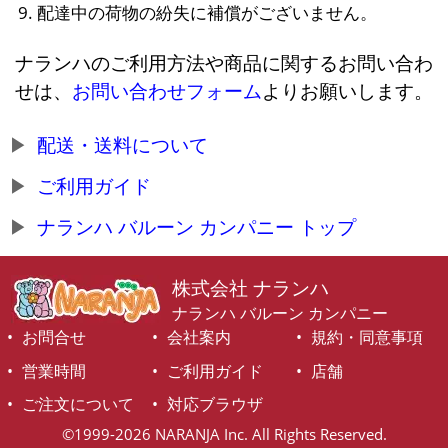
配達中の荷物の紛失に補償がございません。
ナランハのご利用方法や商品に関するお問い合わ
せは、
お問い合わせフォーム
よりお願いします。
配送・送料について
ご利用ガイド
ナランハ バルーン カンパニー トップ
株式会社 ナランハ
ナランハ バルーン カンパニー
お問合せ
会社案内
規約・同意事項
営業時間
ご利用ガイド
店舗
ご注文について
対応ブラウザ
©1999-2026 NARANJA Inc. All Rights Reserved.