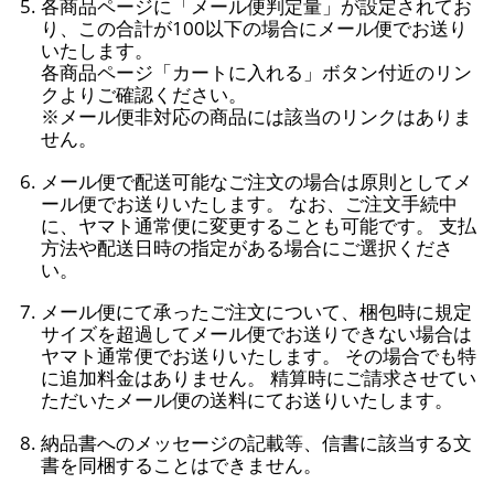
各商品ページに「メール便判定量」が設定されてお
り、この合計が100以下の場合にメール便でお送り
いたします。
各商品ページ「カートに入れる」ボタン付近のリン
クよりご確認ください。
※メール便非対応の商品には該当のリンクはありま
せん。
メール便で配送可能なご注文の場合は原則としてメ
ール便でお送りいたします。 なお、ご注文手続中
に、ヤマト通常便に変更することも可能です。 支払
方法や配送日時の指定がある場合にご選択くださ
い。
メール便にて承ったご注文について、梱包時に規定
サイズを超過してメール便でお送りできない場合は
ヤマト通常便でお送りいたします。 その場合でも特
に追加料金はありません。 精算時にご請求させてい
ただいたメール便の送料にてお送りいたします。
納品書へのメッセージの記載等、信書に該当する文
書を同梱することはできません。