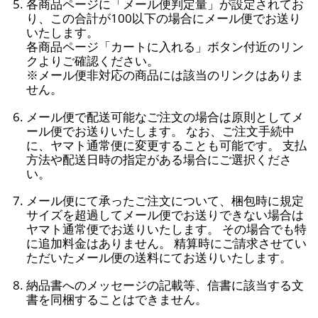
各商品ページに「メール便判定量」が設定されてお
り、この合計が100以下の場合にメール便でお送り
いたします。
各商品ページ「カートに入れる」ボタン付近のリン
クよりご確認ください。
※メール便非対応の商品には該当のリンクはありま
せん。
メール便で配送可能なご注文の場合は原則としてメ
ール便でお送りいたします。 なお、ご注文手続中
に、ヤマト通常便に変更することも可能です。 支払
方法や配送日時の指定がある場合にご選択くださ
い。
メール便にて承ったご注文について、梱包時に規定
サイズを超過してメール便でお送りできない場合は
ヤマト通常便でお送りいたします。 その場合でも特
に追加料金はありません。 精算時にご請求させてい
ただいたメール便の送料にてお送りいたします。
納品書へのメッセージの記載等、信書に該当する文
書を同梱することはできません。