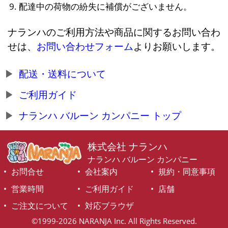
配達中の荷物の紛失に補償がございません。
ナランハのご利用方法や商品に関するお問い合わ
せは、
お問い合わせフォーム
よりお願いします。
配送・送料について
ご利用ガイド
ナランハ バルーン カンパニー トップ
株式会社 ナランハ
ナランハ バルーン カンパニー
お問合せ
会社案内
規約・同意事項
営業時間
ご利用ガイド
店舗
ご注文について
対応ブラウザ
©1999-2026 NARANJA Inc. All Rights Reserved.