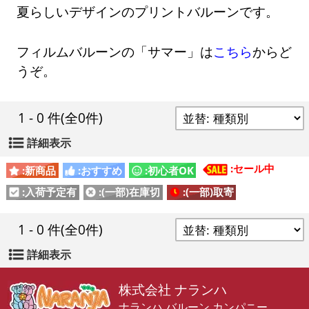
夏らしいデザインのプリントバルーンです。
フィルムバルーンの「サマー」は
こちら
からど
うぞ。
1 - 0 件
(全0件)
詳細表示
:セール中
:新商品
:おすすめ
:初心者OK
:入荷予定有
:(一部)在庫切
:(一部)取寄
1 - 0 件
(全0件)
詳細表示
株式会社 ナランハ
ナランハ バルーン カンパニー