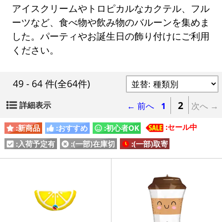
アイスクリームやトロピカルなカクテル、フル
ーツなど、食べ物や飲み物のバルーンを集めま
した。パーティやお誕生日の飾り付けにご利用
ください。
49 - 64 件
(全64件)
2
詳細表示
← 前へ
1
次へ →
:セール中
:新商品
:おすすめ
:初心者OK
:入荷予定有
:(一部)在庫切
:(一部)取寄