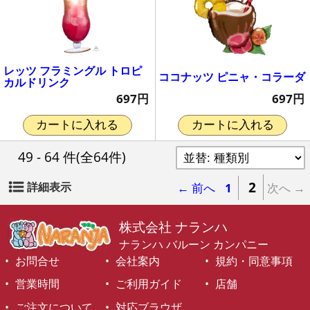
レッツ フラミングル トロピ
ココナッツ ピニャ・コラーダ
カルドリンク
697円
697円
カートに入れる
カートに入れる
49 - 64 件
(全64件)
2
詳細表示
← 前へ
1
次へ →
株式会社 ナランハ
ナランハ バルーン カンパニー
お問合せ
会社案内
規約・同意事項
営業時間
ご利用ガイド
店舗
ご注文について
対応ブラウザ