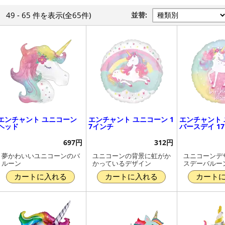
49 - 65 件
を表示
(全65件)
並替:
エンチャント ユニコーン
エンチャント ユニコーン 1
エンチャント
ヘッド
7インチ
バースデイ 1
697円
312円
夢かわいいユニコーンのバ
ユニコーンの背景に虹がか
ユニコーンデ
ルーン
かっているデザイン
スデーバルー
カートに入れる
カートに入れる
カート