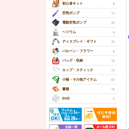
初心者キット
8
空気ポンプ
13
電動空気ポンプ
20
ヘリウム
6
ディスプレイ・ギフト
76
バルーン・フラワー
8
バッグ・収納
10
カップ・スティック
15
小物・その他アイテム
65
書籍
18
DVD
6