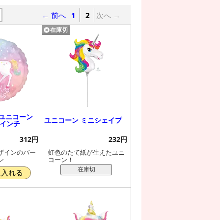
← 前へ
1
2
次へ →
在庫切
 ユニコーン
ユニコーン ミニシェイプ
7インチ
312円
232円
ザインのバー
虹色のたて紙が生えたユニ
ン
コーン！
在庫切
に入れる