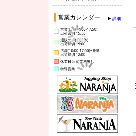
営業カレンダー
詳細
営業(店舗14:00-17:50)
出荷締切 15:00
通販のみ(店舗休)
出荷締切 15:00
店舗(10:00-17:50)+発送
出荷締切 12:00
休業日 出荷業務無し
特殊営業