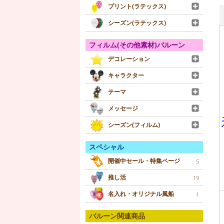
プリント(ラテックス)
シーズン(ラテックス)
フィルム(その他素材)バルーン
デコレーション
キャラクター
テーマ
メッセージ
シーズン(フィルム)
スペシャル
開催中セール・特集ページ
5
推し活
19
名入れ・オリジナル風船
1
バルーン関連商品