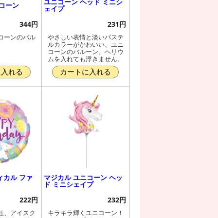
ユニコーン ヘッド ミニシ
コーン
ェイプ
344円
231円
コーンのバル
やさしい表情と淡いパステ
ルカラーがかわいい、ユニ
コーンのバルーン。ヘリウ
ムを入れても浮きません。
に入れる
カートに入れる
ィカル ファ
マジカル ユニコーン ヘッ
ド ミニシェイプ
222円
232円
虹、アイスク
キラキラ輝くユニコーン！