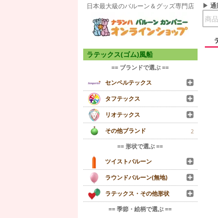
通
日本最大級のバルーン＆グッズ専門店
ラテックス(ゴム)風船
== ブランドで選ぶ ==
センペルテックス
タフテックス
リオテックス
その他ブランド
2
== 形状で選ぶ ==
ツイストバルーン
ラウンドバルーン(無地)
ラテックス・その他形状
== 季節・絵柄で選ぶ ==